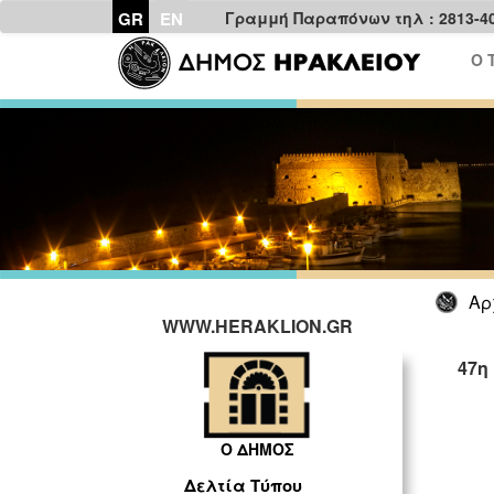
GR
EN
Γραμμή Παραπόνων τηλ : 2813-4
Ο 
Αρ
WWW.HERAKLION.GR
47η
ΓΡ
Ο ΔΗΜΟΣ
Δελτία Τύπου