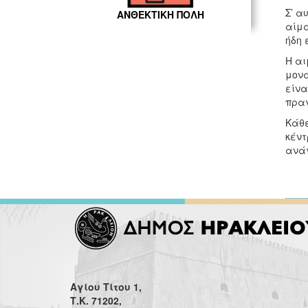
Σ’ α
ΑΝΘΕΚΤΙΚΗ ΠΟΛΗ
αίμα
ήδη 
Η αι
μονά
είνα
πραγ
Κάθε
κέντ
ανάγ
Αγίου Τίτου 1,
Τ.Κ. 71202,