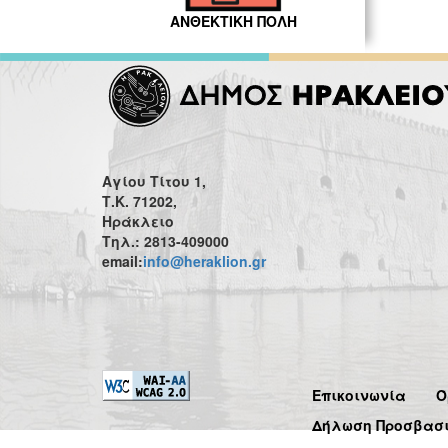
ΑΝΘΕΚΤΙΚΗ ΠΟΛΗ
Αγίου Τίτου 1,
Τ.Κ. 71202,
Ηράκλειο
Τηλ.: 2813-409000
email:
info@heraklion.gr
Επικοινωνία
Ό
Δήλωση Προσβασ