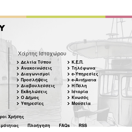
Χάρτης Ιστοχώρου
Δελτία Τύπου
Κ.Ε.Π.
Ανακοινώσεις
Τηλέφωνα
Διαγωνισμοί
e-Υπηρεσίες
Προσλήψεις
e-Αιτήματα
Διαβουλεύσεις
Η Πόλη
Εκδηλώσεις
Ιστορία
Ο Δήμος
Κνωσός
Υπηρεσίες
Μουσεία
ροι Χρήσης
ιμότητας
Πλοήγηση
FAQs
RSS