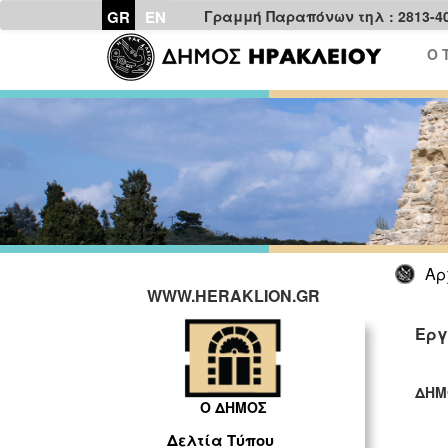
GR
EN
Γραμμή Παραπόνων τηλ : 2813-4
Ο 
Αρ
WWW.HERAKLION.GR
Εργ
ΔΗΜ
Ο ΔΗΜΟΣ
ΓΡ
Δελτία Τύπου