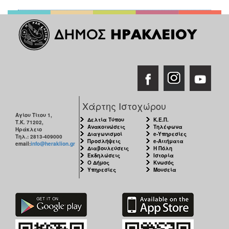
ΑΝΘΕΚΤΙΚΗ
ΠΟΛΗ
Χάρτης Ιστοχώρου
Αγίου Τίτου 1,
Δελτία Τύπου
Κ.Ε.Π.
Τ.Κ. 71202,
Ανακοινώσεις
Τηλέφωνα
Ηράκλειο
Διαγωνισμοί
e-Υπηρεσίες
Τηλ.: 2813-409000
Προσλήψεις
e-Αιτήματα
email:
info@heraklion.gr
Διαβουλεύσεις
Η Πόλη
Εκδηλώσεις
Ιστορία
Ο Δήμος
Κνωσός
Υπηρεσίες
Μουσεία