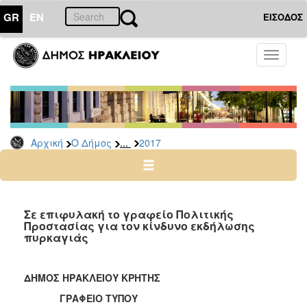
GR
EN
ΕΙΣΟΔΟΣ
Ο
Toggle
ΔΗΜΟΣ
navigati
Δελτία
Τύπου
Αρχείο
...
Αρχική
Ο Δήμος
2017
2026
2025
2024
2023
Σε επιφυλακή το γραφείο Πολιτικής
Προστασίας για τον κίνδυνο εκδήλωσης
2022
πυρκαγιάς
2021
2020
ΔΗΜΟΣ ΗΡΑΚΛΕΙΟΥ ΚΡΗΤΗΣ
2019
ΓΡΑΦΕΙΟ ΤΥΠΟΥ