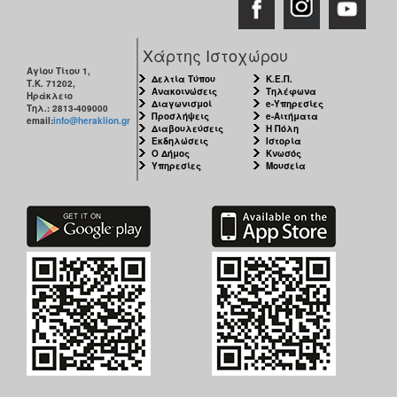
Χάρτης Ιστοχώρου
Αγίου Τίτου 1,
Δελτία Τύπου
Κ.Ε.Π.
Τ.Κ. 71202,
Ανακοινώσεις
Τηλέφωνα
Ηράκλειο
Διαγωνισμοί
e-Υπηρεσίες
Τηλ.: 2813-409000
Προσλήψεις
e-Αιτήματα
email:
info@heraklion.gr
Διαβουλεύσεις
Η Πόλη
Εκδηλώσεις
Ιστορία
Ο Δήμος
Κνωσός
Υπηρεσίες
Μουσεία