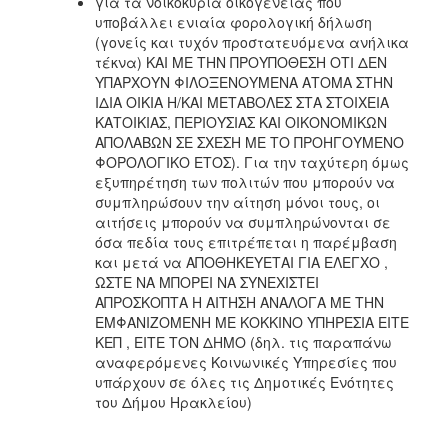
για τα νοικοκυριά οικογένειας που
ΑΝΘΕΚΤΙΚΗ
υποβάλλει ενιαία φορολογική δήλωση
ΠΟΛΗ
(γονείς και τυχόν προστατευόμενα ανήλικα
τέκνα) ΚΑΙ ΜΕ ΤΗΝ ΠΡΟΥΠΟΘΕΣΗ ΟΤΙ ΔΕΝ
ΥΠΑΡΧΟΥΝ ΦΙΛΟΞΕΝΟΥΜΕΝΑ ΑΤΟΜΑ ΣΤΗΝ
ΙΔΙΑ ΟΙΚΙΑ Η/ΚΑΙ ΜΕΤΑΒΟΛΕΣ ΣΤΑ ΣΤΟΙΧΕΙΑ
ΚΑΤΟΙΚΙΑΣ, ΠΕΡΙΟΥΣΙΑΣ ΚΑΙ ΟΙΚΟΝΟΜΙΚΩΝ
ΑΠΟΛΑΒΩΝ ΣΕ ΣΧΕΣΗ ΜΕ ΤΟ ΠΡΟΗΓΟΥΜΕΝΟ
ΦΟΡΟΛΟΓΙΚΟ ΕΤΟΣ). Για την ταχύτερη όμως
εξυπηρέτηση των πολιτών που μπορούν να
συμπληρώσουν την αίτηση μόνοι τους, οι
αιτήσεις μπορούν να συμπληρώνονται σε
όσα πεδία τους επιτρέπεται η παρέμβαση
και μετά να ΑΠΟΘΗΚΕΥΕΤΑΙ ΓΙΑ ΕΛΕΓΧΟ ,
ΩΣΤΕ ΝΑ ΜΠΟΡΕΙ ΝΑ ΣΥΝΕΧΙΣΤΕΙ
ΑΠΡΟΣΚΟΠΤΑ Η ΑΙΤΗΣΗ ΑΝΑΛΟΓΑ ΜΕ ΤΗΝ
ΕΜΦΑΝΙΖΟΜΕΝΗ ΜΕ ΚΟΚΚΙΝΟ ΥΠΗΡΕΣΙΑ ΕΙΤΕ
ΚΕΠ , ΕΙΤΕ ΤΟΝ ΔΗΜΟ (δηλ. τις παραπάνω
αναφερόμενες Κοινωνικές Υπηρεσίες που
υπάρχουν σε όλες τις Δημοτικές Ενότητες
του Δήμου Ηρακλείου)