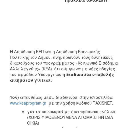
2018
2017
2016
2015
2013
2012
Η Διεύθυνση ΚΕΠ και η Διεύθυνση Κοινωνικής
2011
Πολιτικής του Δήμου, ενημερώνουν τους δυνητικούς
2010
δικαιούχους του προγράμματος «Κοινωνικό Εισόδημα
Αλληλεγγύης» (ΚΕΑ) ότι σύμφωνα με νέες οδηγίες
2006
του αρμόδιου Υπουργείου
η διαδικασία υποβολής
αιτημάτων γίνεται:
1ον)
απευθείας μέσω διαδικτύου στην ιστοσελίδα
Ο
ΤΟΠΟΣ
www.keaprogram.gr
με την χρήση κωδικού ΤAXISNET.
ΜΑΣ
για τα νοικοκυριά με ένα πρόσωπο ενήλικο
(ΧΩΡΙΣ ΦΙΛΟΞΕΝΟΥΜΕΝΑ ΑΤΟΜΑ ΣΤΗΝ ΙΔΙΑ
ΠΟΛΙΤΙΣΜΟΣ
ΟΙΚΙΑ)