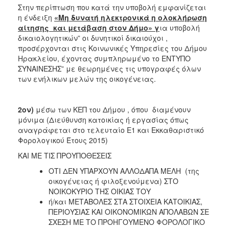
Στην περίπτωση που κατά την υποβολή εμφανίζεται
η ένδειξη
«Μη δυνατή ηλεκτρονικά η ολοκλήρωση
αίτησης και μετάβαση στον Δήμο» γ
ια υποβολή
δικαιολογητικών” οι δυνητικοί δικαιούχοι ,
προσέρχονται στις Κοινωνικές Υπηρεσίες του Δήμου
Ηρακλείου, έχοντας συμπληρωμένο το ΕΝΤΥΠΟ
ΣΥΝΑΙΝΕΣΗΣ” με θεωρημένες τις υπογραφές όλων
των ενήλικων μελών της οικογένειας.
2ον)
μέσω των ΚΕΠ του Δήμου , όπου διαμένουν
μόνιμα (Διεύθυνση κατοικίας ή εργασίας όπως
αναγράφεται στο τελευταίο Ε1 και Εκκαθαριστικό
Φορολογικού Έτους 2015)
ΚΑΙ ΜΕ ΤΙΣ ΠΡΟΥΠΟΘΕΣΕΙΣ
ΟΤΙ ΔΕΝ ΥΠΑΡΧΟΥΝ ΑΛΛΟΔΑΠΑ ΜΕΛΗ (της
οικογένειας ή φιλοξενούμενα) ΣΤΟ
ΝΟΙΚΟΚΥΡΙΟ ΤΗΣ ΟΙΚΙΑΣ ΤΟΥ
ή/και ΜΕΤΑΒΟΛΕΣ ΣΤΑ ΣΤΟΙΧΕΙΑ ΚΑΤΟΙΚΙΑΣ,
ΠΕΡΙΟΥΣΙΑΣ ΚΑΙ ΟΙΚΟΝΟΜΙΚΩΝ ΑΠΟΛΑΒΩΝ ΣΕ
ΣΧΕΣΗ ΜΕ ΤΟ ΠΡΟΗΓΟΥΜΕΝΟ ΦΟΡΟΛΟΓΙΚΟ