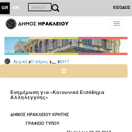
GR
EN
ΕΙΣΟΔΟΣ
Ο
Toggle
ΔΗΜΟΣ
navigati
Δελτία
Τύπου
Αρχείο
...
Αρχική
Ο Δήμος
2017
2026
2025
2024
2023
Ενημέρωση για «Κοινωνικό Εισόδημα
Αλληλεγγύης»
2022
2021
ΔΗΜΟΣ ΗΡΑΚΛΕΙΟΥ ΚΡΗΤΗΣ
2020
ΓΡΑΦΕΙΟ ΤΥΠΟΥ
2019
Ηράκλειο 03-03-2017