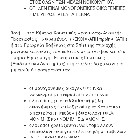
ΕΤΟΣ ΟΛΩΝ ΤΩΝ ΜΕΛΩΝ ΝΟΙΚΟΚΥΡΙΟΥ.
ΟΤΙ ΔΕΝ ΕΙΝΑΙ ΜΟΝΟΓΟΝΕΪΚΕΣ ΟΙΚΟΓΕΝΕΙΕΣ
ή ΜΕ ΑΠΡΟΣΤΑΤΕΥΤΑ ΤΕΚΝΑ
3ον)
στα Κέντρα Κοινοτικής Φροντίδας- Ανοικτής
Προστασίας Ηλικιωμένων (ΚΕΚΟΙΦ-ΑΠΗ πρώην ΚΑΠΗ)
ή στα Γραφεία Βοήθειας στο Σπίτι της περιοχής
μονίμου κατοικίας των πολιτών με ραντεβού και στο
Τμήμα Εφαρμογής Επιδοματικής Πολιτικής
(Επιδομάτων Αναπηρίας) στην παλιά Λαχαναγορά
με αριθμό προτεραιότητας.
οι μονογονεϊκές οικογένειες ή/και
νοικοκυριά με απροστάτευτα τέκνα
όλοι όσοι έχουν
αλλοδαπά μέλη
οικογένειας ή φιλοξενούμενα άτομα και
απαιτείται η υποβολή δικαιολογητικών
ΜΟΝΙΜΗΣ και ΝΟΜΙΜΗΣ ΔΙΑΜΟΝΗΣ.
όλοι όσοι χρειάζονται να υποβάλλουν
δικαιολογητικά για πιστοποίηση μεταβολών
σε ΣΤΟΙΧΕΙΑ ΚΑΤΟΙΚΙΑΣ,