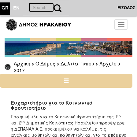
GR
EN
ΕΙΣΟΔΟΣ
Ο
Toggle
ΔΗΜΟΣ
navigati
Δελτία
Τύπου
Αρχείο
Αρχική
Ο Δήμος
Δελτία Τύπου
Αρχείο
2026
2017
2025
2024
2023
2022
Ευχαριστήριο για το Κοινωνικό
Φροντιστήριο
2021
ης
Γραφική ύλη για το Κοινωνικό Φροντιστήριο της 1
2020
ης
και 2
Δημοτικής Κοινότητας Ηρακλείου προσέφερε
2019
η ΔΕΠΑΝΑΛ Α.Ε. προκειμένου να καλύψει τις
ανάγκες μαθητών και καθηγητών και για το επόμενο