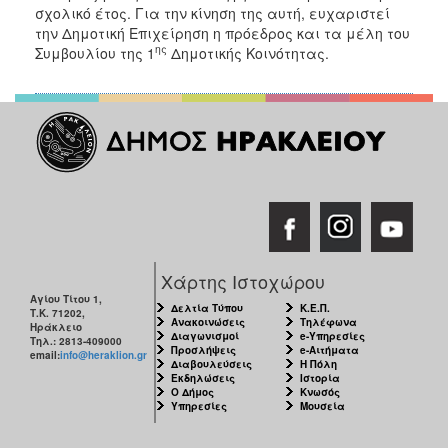
2018
σχολικό έτος. Για την κίνηση της αυτή, ευχαριστεί
2017
την Δημοτική Επιχείρηση η πρόεδρος και τα μέλη του
ης
Συμβουλίου της 1
Δημοτικής Κοινότητας.
2016
2015
2013
2012
2011
2010
2006
Χάρτης Ιστοχώρου
Αγίου Τίτου 1,
Δελτία Τύπου
Κ.Ε.Π.
Τ.Κ. 71202,
Ανακοινώσεις
Τηλέφωνα
Ηράκλειο
Διαγωνισμοί
e-Υπηρεσίες
Ο
Τηλ.: 2813-409000
Προσλήψεις
e-Αιτήματα
ΤΟΠΟΣ
email:
info@heraklion.gr
Διαβουλεύσεις
Η Πόλη
ΜΑΣ
Εκδηλώσεις
Ιστορία
Ο Δήμος
Κνωσός
Υπηρεσίες
Μουσεία
ΠΟΛΙΤΙΣΜΟΣ