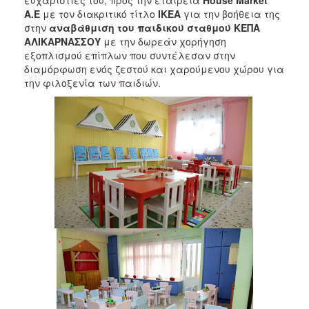
2018
A.E
με τον διακριτικό τίτλο
ΙΚΕΑ
για την βοήθεια της
2017
στην
αναβάθμιση του παιδικού σταθμού ΚΕΠΑ
ΑΛΙΚΑΡΝΑΣΣΟΥ
με την δωρεάν χορήγηση
2016
εξοπλισμού επίπλων που συντέλεσαν στην
2015
διαμόρφωση ενός ζεστού και χαρούμενου χώρου για
την φιλοξενία των παιδιών.
2013
2012
2011
2010
2006
Ο
ΤΟΠΟΣ
ΜΑΣ
ΠΟΛΙΤΙΣΜΟΣ