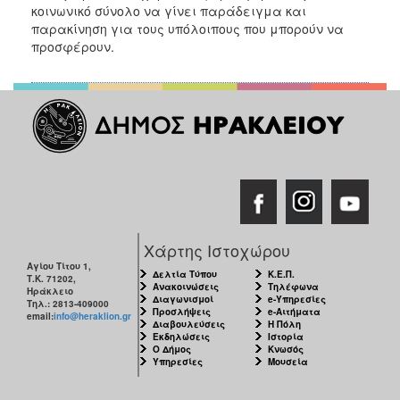
κοινωνικό σύνολο να γίνει παράδειγμα και
παρακίνηση για τους υπόλοιπους που μπορούν να
προσφέρουν.
Χάρτης Ιστοχώρου
Αγίου Τίτου 1,
Δελτία Τύπου
Κ.Ε.Π.
Τ.Κ. 71202,
Ανακοινώσεις
Τηλέφωνα
Ηράκλειο
Διαγωνισμοί
e-Υπηρεσίες
Τηλ.: 2813-409000
Προσλήψεις
e-Αιτήματα
email:
info@heraklion.gr
Διαβουλεύσεις
Η Πόλη
Εκδηλώσεις
Ιστορία
Ο Δήμος
Κνωσός
Υπηρεσίες
Μουσεία