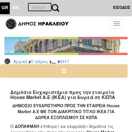
GR
EN
ΕΙΣΟΔΟΣ
Ο
Toggle
ΔΗΜΟΣ
navigati
Δελτία
Τύπου
Αρχείο
...
Αρχική
Ο Δήμος
2017
2026
2025
2024
2023
Δημόσιο Ευχαριστήριο προς την εταιρεία
House Market A.E (ΙΚΕΑ) για δωρεά σε ΚΕΠΑ
2022
ΔΗΜΟΣΙΟ ΕΥΧΑΡΙΣΤΗΡΙΟ ΠΡΟΣ ΤΗΝ ΕΤΑΙΡΕΙΑ House
2021
Market A.E ΜΕ ΤΟΝ ΔΙΑΚΡΙΤΙΚΟ ΤΙΤΛΟ ΙΚΕΑ ΓΙΑ
2020
ΔΩΡΕΑ ΕΞΟΠΛΙΣΜΟΥ ΣΕ ΚΕΠΑ
2019
Ο
ΔΟΠΑΦΜΑΗ
επιθυμεί να εκφράσει δημόσια τις
ευχαριστίες του, προς την εταιρεία
House Market