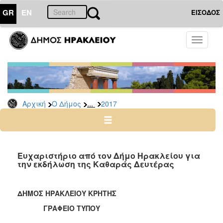
GR
EN
ΕΙΣΟΔΟΣ
Ο
Toggle
ΔΗΜΟΣ
navigati
Δελτία
Τύπου
Αρχείο
...
Αρχική
Ο Δήμος
2017
2026
2025
2024
2023
Ευχαριστήριο από τον Δήμο Ηρακλείου για
την εκδήλωση της Καθαράς Δευτέρας
2022
2021
ΔΗΜΟΣ ΗΡΑΚΛΕΙΟΥ ΚΡΗΤΗΣ
2020
ΓΡΑΦΕΙΟ ΤΥΠΟΥ
2019