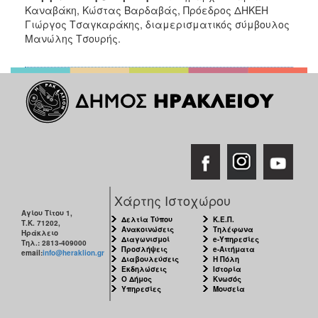
Καναβάκη, Κώστας Βαρδαβάς, Πρόεδρος ΔΗΚΕΗ
Γιώργος Τσαγκαράκης, διαμερισματικός σύμβουλος
Μανώλης Τσουρής.
Χάρτης Ιστοχώρου
Αγίου Τίτου 1,
Δελτία Τύπου
Κ.Ε.Π.
Τ.Κ. 71202,
Ανακοινώσεις
Τηλέφωνα
Ηράκλειο
Διαγωνισμοί
e-Υπηρεσίες
Τηλ.: 2813-409000
Προσλήψεις
e-Αιτήματα
email:
info@heraklion.gr
Διαβουλεύσεις
Η Πόλη
Εκδηλώσεις
Ιστορία
Ο Δήμος
Κνωσός
Υπηρεσίες
Μουσεία