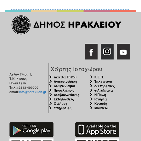
Χάρτης Ιστοχώρου
Αγίου Τίτου 1,
Δελτία Τύπου
Κ.Ε.Π.
Τ.Κ. 71202,
Ανακοινώσεις
Τηλέφωνα
Ηράκλειο
Διαγωνισμοί
e-Υπηρεσίες
Τηλ.: 2813-409000
Προσλήψεις
e-Αιτήματα
email:
info@heraklion.gr
Διαβουλεύσεις
Η Πόλη
Εκδηλώσεις
Ιστορία
Ο Δήμος
Κνωσός
Υπηρεσίες
Μουσεία