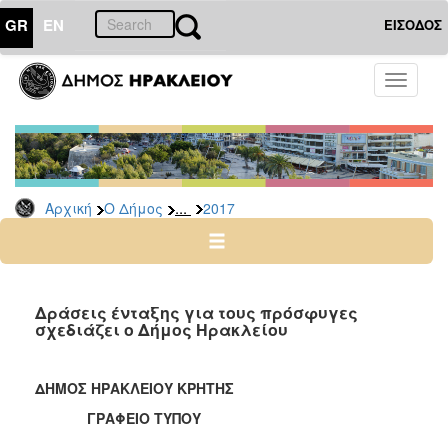
GR
EN
ΕΙΣΟΔΟΣ
Ο
Toggle
ΔΗΜΟΣ
navigati
Δελτία
Τύπου
Αρχείο
...
Αρχική
Ο Δήμος
2017
2026
2025
2024
2023
Δράσεις ένταξης για τους πρόσφυγες
σχεδιάζει ο Δήμος Ηρακλείου
2022
2021
ΔΗΜΟΣ ΗΡΑΚΛΕΙΟΥ ΚΡΗΤΗΣ
2020
ΓΡΑΦΕΙΟ ΤΥΠΟΥ
2019