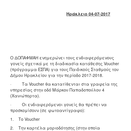
2018
2017
Ηράκλειο 04-07-2017
2016
2015
2013
2012
2011
Ο ΔΟΠΑΦΜΑΗ ενημερώνει τους ενδιαφερόμενους
2010
γονείς σχετικά με τη διαδικασία κατάθεσης Voucher
(πρόγραμμα ΕΣΠΑ) για τους Παιδικούς Σταθμούς του
2006
Δήμου Ηρακλείου για την περίοδο 2017-2018.
· Τα Voucher θα κατατίθενται στα γραφεία της
υπηρεσίας στην οδό Μάρκου Παπαδοπούλου 4
(Χανιώπορτα).
Ο
ΤΟΠΟΣ
· Οι ενδιαφερόμενοι γονείς θα πρέπει να
ΜΑΣ
προσκομίσουν (σε φωτοαντίγραφο):
1. Το Voucher
ΠΟΛΙΤΙΣΜΟΣ
2. Την καρτέλα μοριοδότησης (στην οποία