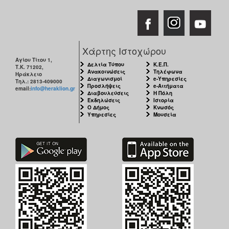
Χάρτης Ιστοχώρου
Αγίου Τίτου 1,
Δελτία Τύπου
Κ.Ε.Π.
Τ.Κ. 71202,
Ανακοινώσεις
Τηλέφωνα
Ηράκλειο
Διαγωνισμοί
e-Υπηρεσίες
Τηλ.: 2813-409000
Προσλήψεις
e-Αιτήματα
email:
info@heraklion.gr
Διαβουλεύσεις
Η Πόλη
Εκδηλώσεις
Ιστορία
Ο Δήμος
Κνωσός
Υπηρεσίες
Μουσεία