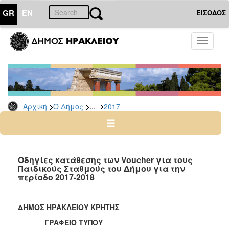
GR
EN
ΕΙΣΟΔΟΣ
Ο
Toggle
ΔΗΜΟΣ
navigati
Δελτία
Τύπου
Αρχείο
...
Αρχική
Ο Δήμος
2017
2026
2025
2024
2023
Οδηγίες κατάθεσης των Voucher για τους
Παιδικούς Σταθμούς του Δήμου για την
2022
περίοδο 2017-2018
2021
2020
ΔΗΜΟΣ ΗΡΑΚΛΕΙΟΥ ΚΡΗΤΗΣ
2019
ΓΡΑΦΕΙΟ ΤΥΠΟΥ