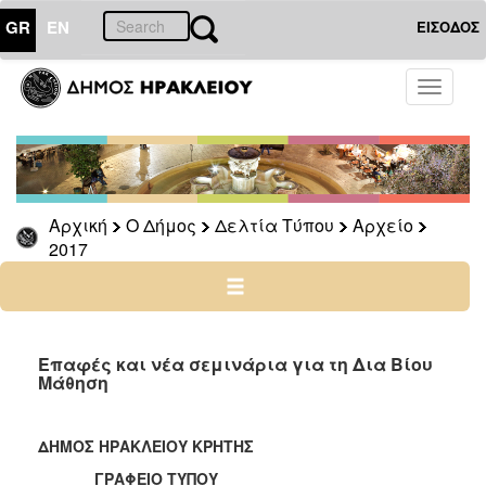
GR
EN
ΕΙΣΟΔΟΣ
Ο
Toggle
ΔΗΜΟΣ
navigati
Δελτία
Τύπου
Αρχείο
Αρχική
Ο Δήμος
Δελτία Τύπου
Αρχείο
2026
2017
2025
2024
2023
2022
Επαφές και νέα σεμινάρια για τη Δια Βίου
Μάθηση
2021
2020
ΔΗΜΟΣ ΗΡΑΚΛΕΙΟΥ ΚΡΗΤΗΣ
2019
ΓΡΑΦΕΙΟ ΤΥΠΟΥ