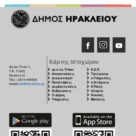
Χάρτης Ιστοχώρου
Αγίου Τίτου 1,
Δελτία Τύπου
Κ.Ε.Π.
Τ.Κ. 71202,
Ανακοινώσεις
Τηλέφωνα
Ηράκλειο
Διαγωνισμοί
e-Υπηρεσίες
Τηλ.: 2813-409000
Προσλήψεις
e-Αιτήματα
email:
info@heraklion.gr
Διαβουλεύσεις
Η Πόλη
Εκδηλώσεις
Ιστορία
Ο Δήμος
Κνωσός
Υπηρεσίες
Μουσεία