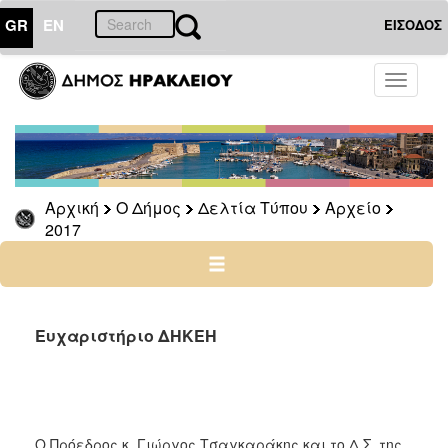
GR
EN
ΕΙΣΟΔΟΣ
Ο
Toggle
ΔΗΜΟΣ
navigati
Δελτία
Τύπου
Αρχείο
Αρχική
Ο Δήμος
Δελτία Τύπου
Αρχείο
2026
2017
2025
2024
2023
2022
Ευχαριστήριο ΔΗΚΕΗ
2021
2020
2019
Ο Πρόεδρος κ. Γιώργος Τσαγκαράκης και το Δ.Σ. της