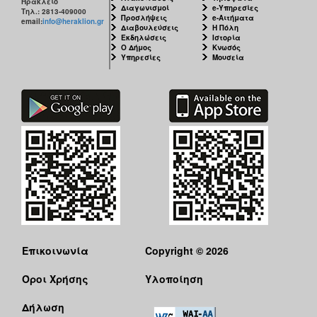
Ηράκλειο
ΑΝΘΕΚΤΙΚΗ
Διαγωνισμοί
e-Υπηρεσίες
Τηλ.: 2813-409000
ΠΟΛΗ
Προσλήψεις
e-Αιτήματα
email:
info@heraklion.gr
Διαβουλεύσεις
Η Πόλη
Εκδηλώσεις
Ιστορία
Ο Δήμος
Κνωσός
Υπηρεσίες
Μουσεία
Επικοινωνία
Copyright © 2026
Όροι Χρήσης
Υλοποίηση
Δήλωση