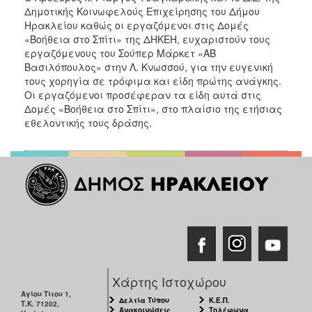
2018
Δημοτικής Κοινωφελούς Επιχείρησης του Δήμου
2017
Ηρακλείου καθώς οι εργαζόμενοι στις Δομές
«Βοήθεια στο Σπίτι» της ΔΗΚΕΗ, ευχαριστούν τους
2016
εργαζόμενους του Σούπερ Μάρκετ «ΑΒ
2015
Βασιλόπουλος» στην Λ. Κνωσσού, για την ευγενική
τους χορηγία σε τρόφιμα και είδη πρώτης ανάγκης.
2013
Οι εργαζόμενοι προσέφεραν τα είδη αυτά στις
2012
Δομές «Βοήθεια στο Σπίτι», στο πλαίσιο της ετήσιας
εθελοντικής τους δράσης.
2011
2010
2006
Ο
ΤΟΠΟΣ
ΜΑΣ
Χάρτης Ιστοχώρου
ΠΟΛΙΤΙΣΜΟΣ
Αγίου Τίτου 1,
Δελτία Τύπου
Κ.Ε.Π.
Τ.Κ. 71202,
Ανακοινώσεις
Τηλέφωνα