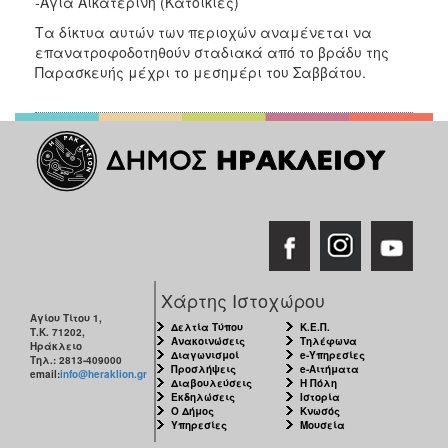
-Αγία Αικατερίνη (Κατοικίες)
ΑΝΘΕΚΤΙΚΗ
ΠΟΛΗ
Τα δίκτυα αυτών των περιοχών αναμένεται να
επανατροφοδοτηθούν σταδιακά από το βράδυ της
Παρασκευής μέχρι το μεσημέρι του Σαββάτου.
Χάρτης Ιστοχώρου
Αγίου Τίτου 1,
Δελτία Τύπου
Κ.Ε.Π.
Τ.Κ. 71202,
Ανακοινώσεις
Τηλέφωνα
Ηράκλειο
Διαγωνισμοί
e-Υπηρεσίες
Τηλ.: 2813-409000
Προσλήψεις
e-Αιτήματα
email:
info@heraklion.gr
Διαβουλεύσεις
Η Πόλη
Εκδηλώσεις
Ιστορία
Ο Δήμος
Κνωσός
Υπηρεσίες
Μουσεία