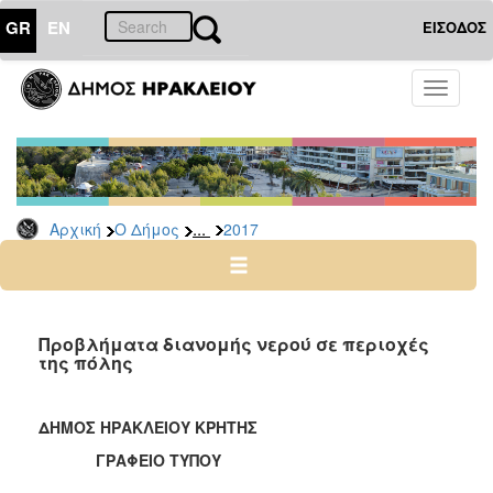
GR
EN
ΕΙΣΟΔΟΣ
Ο
Toggle
ΔΗΜΟΣ
navigati
Δελτία
Τύπου
Αρχείο
...
Αρχική
Ο Δήμος
2017
2026
2025
2024
2023
Προβλήματα διανομής νερού σε περιοχές
της πόλης
2022
2021
ΔΗΜΟΣ ΗΡΑΚΛΕΙΟΥ ΚΡΗΤΗΣ
2020
ΓΡΑΦΕΙΟ ΤΥΠΟΥ
2019