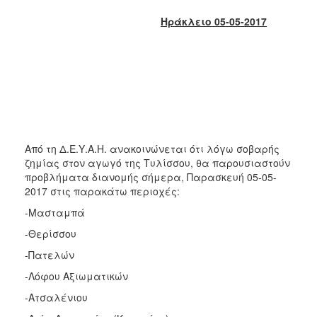
2018
Ηράκλειο 05-05-2017
2017
2016
2015
2013
2012
2011
Από τη Δ.Ε.Υ.Α.Η. ανακοινώνεται ότι λόγω σοβαρής
2010
ζημίας στον αγωγό της Τυλίσσου, θα παρουσιαστούν
2006
προβλήματα διανομής σήμερα, Παρασκευή 05-05-
2017 στις παρακάτω περιοχές:
-Μασταμπά
-Θερίσσου
Ο
ΤΟΠΟΣ
-Πατελών
ΜΑΣ
-Λόφου Αξιωματικών
ΠΟΛΙΤΙΣΜΟΣ
-Ατσαλένιου