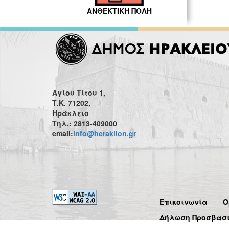
ΑΝΘΕΚΤΙΚΗ ΠΟΛΗ
Αγίου Τίτου 1,
Τ.Κ. 71202,
Ηράκλειο
Τηλ.: 2813-409000
email:
info@heraklion.gr
Επικοινωνία
Ό
Δήλωση Προσβασ