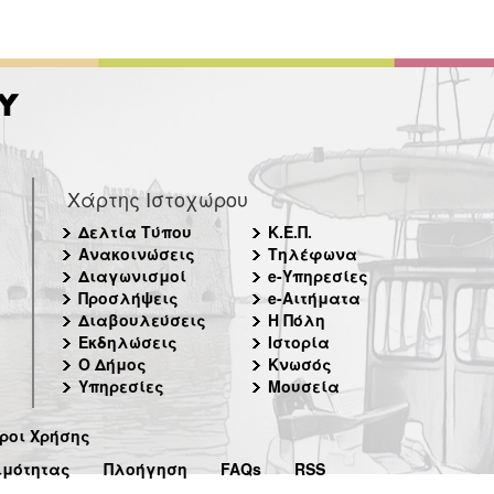
Χάρτης Ιστοχώρου
Δελτία Τύπου
Κ.Ε.Π.
Ανακοινώσεις
Τηλέφωνα
Διαγωνισμοί
e-Υπηρεσίες
Προσλήψεις
e-Αιτήματα
Διαβουλεύσεις
Η Πόλη
Εκδηλώσεις
Ιστορία
Ο Δήμος
Κνωσός
Υπηρεσίες
Μουσεία
ροι Χρήσης
ιμότητας
Πλοήγηση
FAQs
RSS