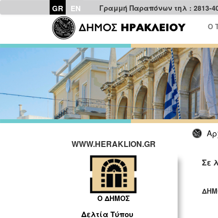
GR
EN
Γραμμή Παραπόνων τηλ : 2813-4
Ο 
Αρ
WWW.HERAKLION.GR
Σε 
ΔΗΜ
Ο ΔΗΜΟΣ
ΓΡ
Δελτία Τύπου