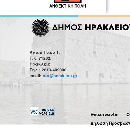
ΑΝΘΕΚΤΙΚΗ ΠΟΛΗ
Αγίου Τίτου 1,
Τ.Κ. 71202,
Ηράκλειο
Τηλ.: 2813-409000
email:
info@heraklion.gr
Επικοινωνία
Ό
Δήλωση Προσβασ