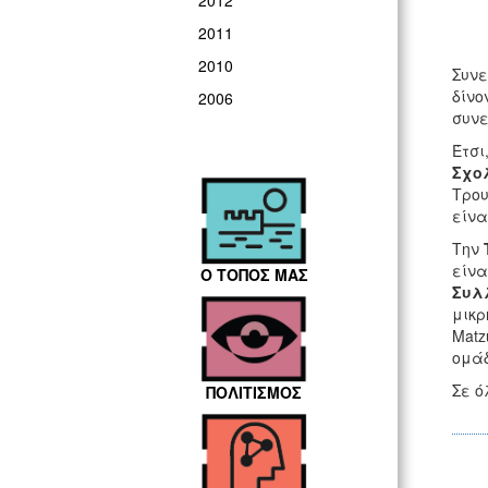
2012
2011
2010
Συνε
δίνο
2006
συνε
Έτσι
Σχο
Τρου
είνα
Την
είνα
Ο ΤΟΠΟΣ ΜΑΣ
Συλ
μικρ
Matz
ομάδ
Σε ό
ΠΟΛΙΤΙΣΜΟΣ