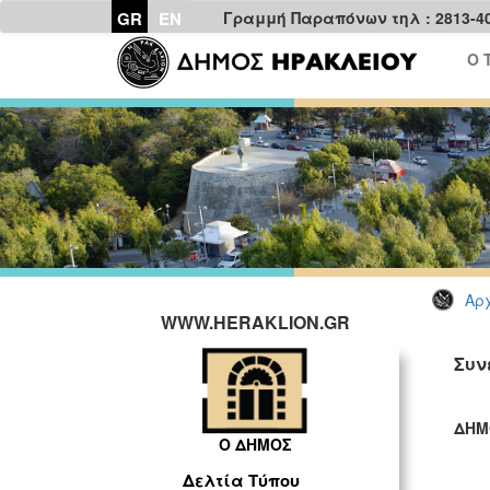
GR
EN
Γραμμή Παραπόνων τηλ : 2813-4
Ο 
Αρχ
WWW.HERAKLION.GR
Συν
ΔΗΜ
Ο ΔΗΜΟΣ
ΓΡ
Δελτία Τύπου