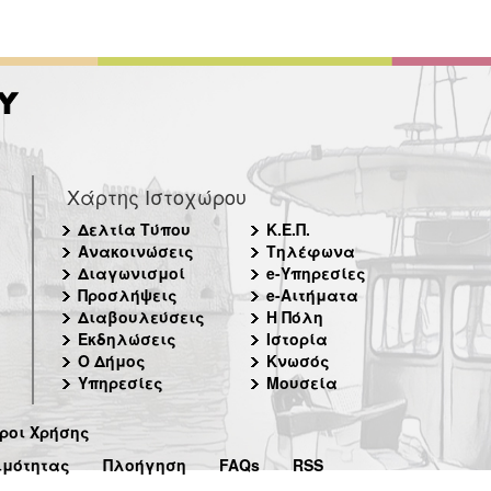
Χάρτης Ιστοχώρου
Δελτία Τύπου
Κ.Ε.Π.
Ανακοινώσεις
Τηλέφωνα
Διαγωνισμοί
e-Υπηρεσίες
Προσλήψεις
e-Αιτήματα
Διαβουλεύσεις
Η Πόλη
Εκδηλώσεις
Ιστορία
Ο Δήμος
Κνωσός
Υπηρεσίες
Μουσεία
ροι Χρήσης
ιμότητας
Πλοήγηση
FAQs
RSS