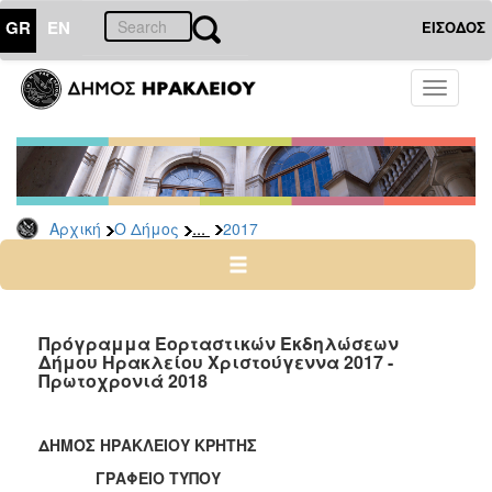
GR
EN
ΕΙΣΟΔΟΣ
Ο
Toggle
ΔΗΜΟΣ
navigati
Δελτία
Τύπου
Αρχείο
...
Αρχική
Ο Δήμος
2017
2026
2025
2024
2023
Πρόγραμμα Εορταστικών Εκδηλώσεων
Δήμου Ηρακλείου Χριστούγεννα 2017 -
2022
Πρωτοχρονιά 2018
2021
2020
ΔΗΜΟΣ ΗΡΑΚΛΕΙΟΥ ΚΡΗΤΗΣ
2019
ΓΡΑΦΕΙΟ ΤΥΠΟΥ