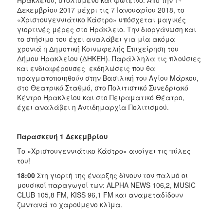
Ηρακλείου, στολισμένο και φωτεινό. Από την 1
ΑΝΘΕΚΤΙΚΗ
Δεκεμβρίου 2017 μέχρι τις 7 Ιανουαρίου 2018, το
ΠΟΛΗ
«Χριστουγεννιάτικο Κάστρο» υπόσχεται μαγικές
γιορτινές μέρες στο Ηράκλειο. Την διοργάνωση και
το στήσιμο του έχει αναλάβει για μία ακόμα
χρονιά η Δημοτική Κοινωφελής Επιχείρηση του
Δήμου Ηρακλείου (ΔΗΚΕΗ). Παράλληλα τις πλούσιες
και ενδιαφέρουσες εκδηλώσεις που θα
πραγματοποιηθούν στην Βασιλική του Αγίου Μάρκου,
στο Θεατρικό Σταθμό, στο Πολιτιστικό Συνεδριακό
Κέντρο Ηρακλείου και στο Πειραματικό Θέατρο,
έχει αναλάβει η Αντιδημαρχία Πολιτισμού.
Παρασκευή 1 Δεκεμβρίου
Το «Χριστουγεννιάτικο Κάστρο» ανοίγει τις πύλες
του!
18:00
Στη γιορτή της έναρξης δίνουν τον παλμό οι
μουσικοί παραγωγοί των: ALPHA ΝEWS 106,2, MUSIC
CLUB 105,8 FM, KISS 96,1 FM και αναμεταδίδουν
ζωντανά το χαρούμενο κλίμα.