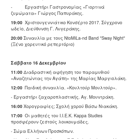
- Εργαστήρι Γαστρονομίας «Γιορτινά
ζυμώματα» Γιώργος Παπυράκης.
19:00
Χριστουγεννιάτικο Κονσέρτο 2017. Σύγχρονο
ωδείο, Διεύθυνση Γ. Λυγεράκης.
20:00
Συναυλία με τους NtoMiLa-nd Band "Sway Night"
(Ξένο χορευτικό ρεπερτόριο)
Σάββατο 16 Δεκεμβρίου
11:00
Διαδραστική αφήγηση του παραμυθιού
«Αναζητώντας την Αγάπη» της Μαρίας Μαργιολάκη.
12:00
Παιδική συναυλία. «Κουλτούρ Μουλτούρ».
- Εργαστήρι ζαχαροπλαστικής. Αγ. Μουντράκη.
16:00
Χορογραφίες; Σχολή χορού Βάσω Νιακάκη.
17:00
Οι μαθητές του Ι.Ι.Ε.Κ. Kappa Studies
προσφέρουν ζεστούς λουκουμάδες.
- Σώμα Ελλήνων Προσκόπων.