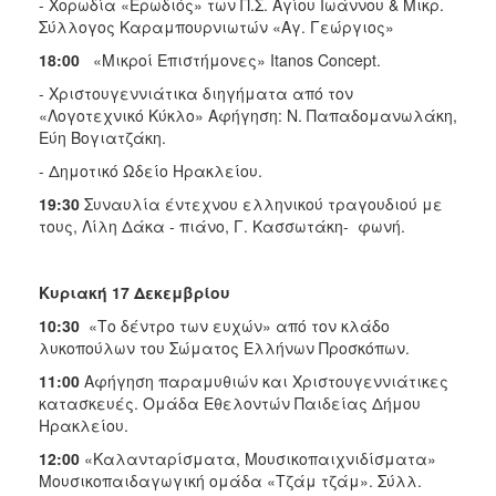
- Χορωδία «Ερωδιός» των Π.Σ. Αγίου Ιωάννου & Μικρ.
Σύλλογος Καραμπουρνιωτών «Αγ. Γεώργιος»
18:00
«Μικροί Επιστήμονες» Itanos Concept.
- Χριστουγεννιάτικα διηγήματα από τον
«Λογοτεχνικό Κύκλο» Αφήγηση: Ν. Παπαδομανωλάκη,
Εύη Βογιατζάκη.
- Δημοτικό Ωδείο Ηρακλείου.
19:30
Συναυλία έντεχνου ελληνικού τραγουδιού με
τους, Λίλη Δάκα - πιάνο, Γ. Κασσωτάκη- φωνή.
Κυριακή 17 Δεκεμβρίου
10:30
«Το δέντρο των ευχών» από τον κλάδο
λυκοπούλων του Σώματος Ελλήνων Προσκόπων.
11:00
Αφήγηση παραμυθιών και Χριστου­γεννιάτικες
κατασκευές. Ομάδα Εθελοντών Παιδείας Δήμου
Ηρακλείου.
12:00
«Καλανταρίσματα, Μουσικοπαιχνιδίσματα»
Μουσικοπαιδαγωγική ομάδα «Τζάμ τζάμ». Σύλλ.