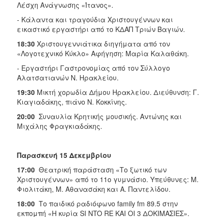
Λέσχη Ανάγνωσης «Ίτανος».
- Κάλαντα και τραγούδια Χριστουγέννων και
εικαστικό εργαστήρι από το ΚΔΑΠ Τριών Βαγιών.
18:30
Χριστουγεννιάτικα διηγήματα από τον
«Λογοτεχνικό Κύκλο» Αφήγηση: Μαρία Καλαθάκη.
- Εργαστήρι Γαστρονομίας από τον Σύλλογο
Αλατσατιανών Ν. Ηρακλείου.
19:30
Μικτή χορωδία Δήμου Ηρακλείου. Διεύθυνση: Γ.
Κιαγιαδάκης, πιάνο Ν. Κοκκίνης.
20:00
Συναυλία Κρητικής μουσικής. Αντώνης και
Μιχάλης Φραγκιαδάκης.
Παρασκευή 15 Δεκεμβρίου
17:00
Θεατρική παράσταση «Το ξωτικό των
Χριστουγέννων» από το 11ο γυμνάσιο. Υπεύθυνες: Μ.
Φιολιτάκη, Μ. Αθανασάκη και Α. Παντελίδου.
18:00
Το παιδικό ραδιόφωνο family fm 89.5 στην
εκπομπή «Η κυρία SI NTO RE KAI OI 3 ΔΟΚΙΜΑΣΙΕΣ».