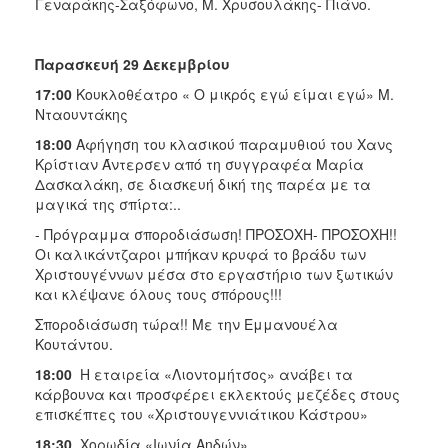
Γεναράκης-Σαξόφωνο, Μ. Χρυσουλάκης- Πιάνο.
Παρασκευή 29 Δεκεμβρίου
17:00
Κουκλοθέατρο « Ο μικρός εγώ είμαι εγώ» Μ.
Νταουντάκης
18:00
Αφήγηση του κλασικού παραμυθιού του Χανς
Κρίστιαν Άντερσεν από τη συγγραφέα Μαρία
Δασκαλάκη, σε διασκευή δική της παρέα με τα
μαγικά της σπίρτα:..
- Πρόγραμμα σποροδιάσωση! ΠΡΟΣΟΧΗ- ΠΡΟΣΟΧΗ!!
Οι καλικάντζαροι μπήκαν κρυφά το βράδυ των
Χριστουγέννων μέσα στο εργαστήριο των ξωτικών
και κλέψανε όλους τους σπόρους!!!
Σποροδιάσωση τώρα!! Με την Εμμανουέλα
Κουτάντου.
18:00
H εταιρεία «Λιοντομήτσος» ανάβει τα
κάρβουνα και προσφέρει εκλεκτούς μεζέδες στους
επισκέπτες του «Χριστουγεννιάτικου Κάστρου»
18:30
Χορωδία «Ιωνία Αηδών»