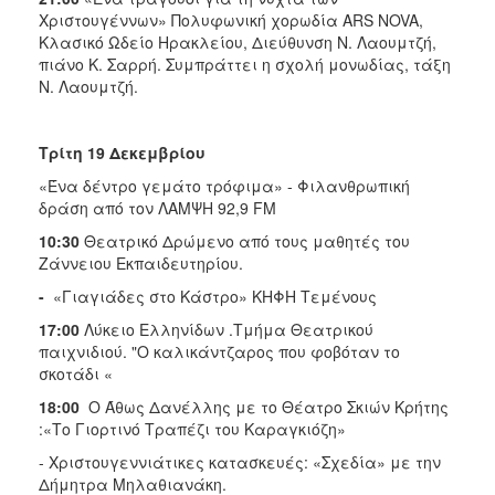
Χριστουγέννων» Πολυφωνική χορωδία ΑRS NOVA,
Κλασικό Ωδείο Ηρακλείου, Διεύθυνση Ν. Λαουμτζή,
πιάνο Κ. Σαρρή. Συμπράττει η σχολή μονωδίας, τάξη
Ν. Λαουμτζή.
Τρίτη 19 Δεκεμβρίου
«Ένα δέντρο γεμάτο τρόφιμα» - Φιλανθρωπική
δράση από τον ΛΑΜΨΗ 92,9 FM
10:30
Θεατρικό Δρώμενο από τους μαθητές του
Ζάννειου Εκπαιδευτηρίου.
-
«Γιαγιάδες στο Κάστρο» ΚΗΦΗ Τεμένους
17:00
Λύκειο Ελληνίδων .Τμήμα Θεατρικού
παιχνιδιού. "Ο καλικάντζαρος που φοβόταν το
σκοτάδι «
18:00
Ο Άθως Δανέλλης με το Θέατρο Σκιών Κρήτης
:«Το Γιορτινό Τραπέζι του Καραγκιόζη»
- Χριστουγεννιάτικες κατασκευές: «Σχεδία» με την
Δήμητρα Μηλαθιανάκη.