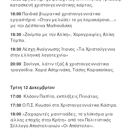
κατασκευή χριστουγεννιάτικης κάρτας.
18:00
Παιδικό βιωματικό χριστουγεννιάτικο
εργαστήριο: «Όταν μελώσει το μελομακάρονο....»
με την Δέσποινα Μαθιουδάκη
18:30
«Ζούμπα με την Αλίκη», Χορογραφίες Αλίκη
Τύμπα.
19:30
Λέσχη Ανάγνωσης Ίτανος «Τα Χριστούγεννα
στην ελληνική λογοτεχνία»
20:00
Σουϊνγκ, λάτιν τζάζ & χριστουγεννιάτικα
τραγούδια. Χαρά Ασημινάκη, Τάσος Καρακούκας.
Τρίτη 12 Δεκεμβρίου
17:00
Κλόουν Παπίτο, εκπλήξεις Πινιάτας.
17:30
Ο Π.Σ. Κνωσού στο Χριστουγεννιάτικο Κάστρο.
18:00
«Ζαχαρωτές μαντινάδες, το γλύκισμα μια
άλλης εποχής στην Κρήτη» από τον Πολιτιστικός
Σύλλογο Αποστολιανών «Οι Απόστολοι».