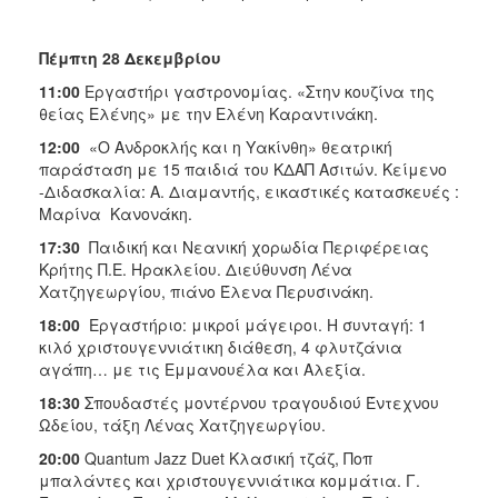
Πέμπτη 28 Δεκεμβρίου
11:00
Εργαστήρι γαστρονομίας. «Στην κουζίνα της
θείας Ελένης» με την Ελένη Καραντινάκη.
12:00
«Ο Ανδροκλής και η Υακίνθη» θεατρική
παράσταση με 15 παιδιά του ΚΔΑΠ Ασιτών. Κείμενο
-Διδασκαλία: Α. Διαμαντής, εικαστικές κατασκευές :
Μαρίνα Κανονάκη.
17:30
Παιδική και Νεανική χορωδία Περιφέρειας
Κρήτης Π.Ε. Ηρακλείου. Διεύθυνση Λένα
Χατζηγεωργίου, πιάνο Έλενα Περυσινάκη.
18:00
Εργαστήριο: μικροί μάγειροι. Η συνταγή: 1
κιλό χριστουγεννιάτικη διάθεση, 4 φλυτζάνια
αγάπη… με τις Εμμανουέλα και Αλεξία.
18:30
Σπουδαστές μοντέρνου τραγουδιού Έντεχνου
Ωδείου, τάξη Λένας Χατζηγεωργίου.
20:00
Quantum Jazz Duet Kλασική τζάζ, Ποπ
μπαλάντες και χριστουγεννιάτικα κομμάτια. Γ.