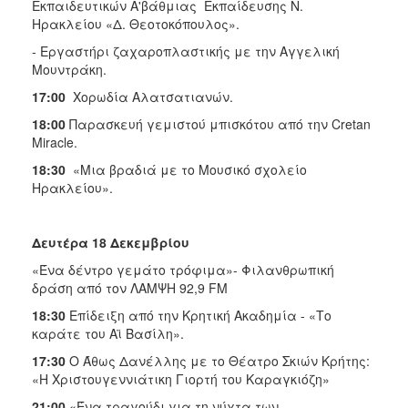
Εκπαιδευτικών Α'βάθμιας Εκπαίδευσης Ν.
Ηρακλείου «Δ. Θεοτοκόπουλος».
- Εργαστήρι ζαχαροπλαστικής με την Αγγελική
Μουντράκη.
17:00
Χορωδία Αλατσατιανών.
18:00
Παρασκευή γεμιστού μπισκότου από την Cretan
Miracle.
18:30
«Μια βραδιά με το Μουσικό σχολείο
Ηρακλείου».
Δευτέρα 18 Δεκεμβρίου
«Ένα δέντρο γεμάτο τρόφιμα»- Φιλανθρωπική
δράση από τον ΛΑΜΨΗ 92,9 FM
18:30
Επίδειξη από την Κρητική Ακαδημία - «Το
καράτε του Αϊ Βασίλη».
17:30
Ο Άθως Δανέλλης με το Θέατρο Σκιών Κρήτης:
«Η Χριστουγεννιάτικη Γιορτή του Καραγκιόζη»
21:00
«Ένα τραγούδι για τη νύχτα των