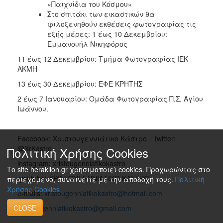
«Παιχνίδια του Κόσμου»
Στο σπιτάκι των εικαστικών θα
φιλοξενηθούν εκθέσεις φωτογραφίας τις
εξής μέρες: 1 έως 10 Δεκεμβρίου:
Εμμανουήλ Νικηφόρος
11 έως 12 Δεκεμβρίου: Τμήμα Φωτογραφίας ΙΕΚ
ΑΚΜΗ
13 έως 30 Δεκεμβρίου: ΕΦΕ ΚΡΗΤΗΣ
2 έως 7 Ιανουαρίου: Ομάδα Φωτογραφίας Π.Σ. Αγίου
Ιωάννου.
Facebook: Χριστουγεννιάτικο Κάστρο twitter:
@XrKastro
Πολιτική Χρήσης Cookies
instagram: xristougenniatikokastro
Το site heraklion.gr χρησιμοποιεί cookies. Προχωρώντας στο
youtube: ΧΡΙΣΤΟΥΓΕΝΝΙΑΤΙΚΟ ΚΑΣΤΡΟ
περιεχόμενο, συναινείτε με την αποδοχή τους.
Πολιτική
Χρήσης Cookies
e-mails:
xristougenniatikokastro@hotmail.com
CLOSE
xristougenniatikokastro@gmail.com