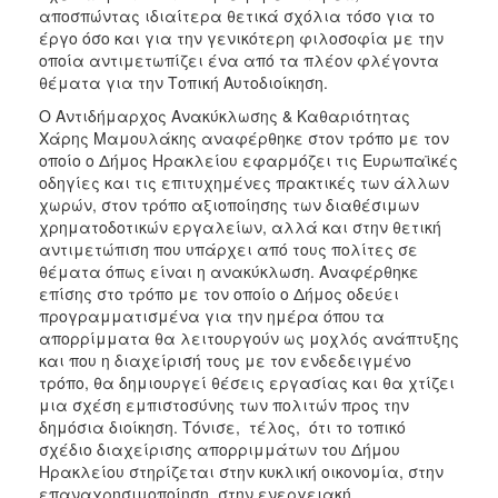
αποσπώντας ιδιαίτερα θετικά σχόλια τόσο για το
έργο όσο και για την γενικότερη φιλοσοφία με την
οποία αντιμετωπίζει ένα από τα πλέον φλέγοντα
θέματα για την Τοπική Αυτοδιοίκηση.
Ο Αντιδήμαρχος Ανακύκλωσης & Καθαριότητας
Χάρης Μαμουλάκης αναφέρθηκε στον τρόπο με τον
οποίο ο Δήμος Ηρακλείου εφαρμόζει τις Ευρωπαϊκές
οδηγίες και τις επιτυχημένες πρακτικές των άλλων
χωρών, στον τρόπο αξιοποίησης των διαθέσιμων
χρηματοδοτικών εργαλείων, αλλά και στην θετική
αντιμετώπιση που υπάρχει από τους πολίτες σε
θέματα όπως είναι η ανακύκλωση. Αναφέρθηκε
επίσης στο τρόπο με τον οποίο ο Δήμος οδεύει
προγραμματισμένα για την ημέρα όπου τα
απορρίμματα θα λειτουργούν ως μοχλός ανάπτυξης
και που η διαχείρισή τους με τον ενδεδειγμένο
τρόπο, θα δημιουργεί θέσεις εργασίας και θα χτίζει
μια σχέση εμπιστοσύνης των πολιτών προς την
δημόσια διοίκηση. Τόνισε, τέλος, ότι το τοπικό
σχέδιο διαχείρισης απορριμμάτων του Δήμου
Ηρακλείου στηρίζεται στην κυκλική οικονομία, στην
επαναχρησιμοποίηση, στην ενεργειακή