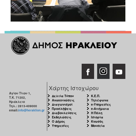
Χάρτης Ιστοχώρου
Αγίου Τίτου 1,
Δελτία Τύπου
Κ.Ε.Π.
Τ.Κ. 71202,
Ανακοινώσεις
Τηλέφωνα
Ηράκλειο
Διαγωνισμοί
e-Υπηρεσίες
Τηλ.: 2813-409000
Προσλήψεις
e-Αιτήματα
email:
info@heraklion.gr
Διαβουλεύσεις
Η Πόλη
Εκδηλώσεις
Ιστορία
Ο Δήμος
Κνωσός
Υπηρεσίες
Μουσεία