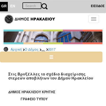
GR
EN
ΕΙΣΟΔΟΣ
Ο
Toggle
ΔΗΜΟΣ
navigati
Δελτία
Τύπου
Αρχείο
...
Αρχική
Ο Δήμος
2017
2026
2025
2024
2023
Στις Βρυξέλλες το σχέδιο διαχείρισης
στερεών αποβλήτων του Δήμου Ηρακλείου
2022
2021
ΔΗΜΟΣ ΗΡΑΚΛΕΙΟΥ ΚΡΗΤΗΣ
2020
ΓΡΑΦΕΙΟ ΤΥΠΟΥ
2019