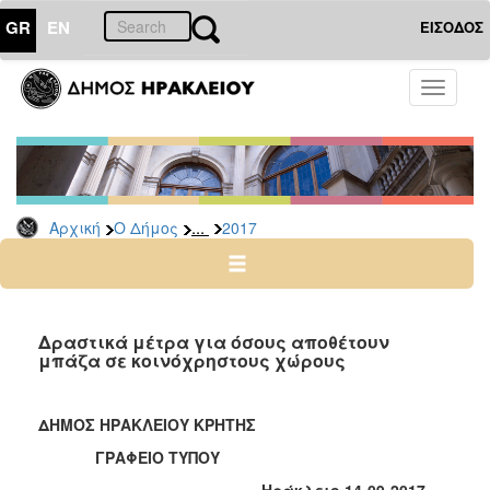
GR
EN
ΕΙΣΟΔΟΣ
Ο
Toggle
ΔΗΜΟΣ
navigati
Δελτία
Τύπου
Αρχείο
...
Αρχική
Ο Δήμος
2017
2026
2025
2024
2023
Δραστικά μέτρα για όσους αποθέτουν
μπάζα σε κοινόχρηστους χώρους
2022
2021
ΔΗΜΟΣ ΗΡΑΚΛΕΙΟΥ ΚΡΗΤΗΣ
2020
ΓΡΑΦΕΙΟ ΤΥΠΟΥ
2019
Ηράκλειο 14-09-2017