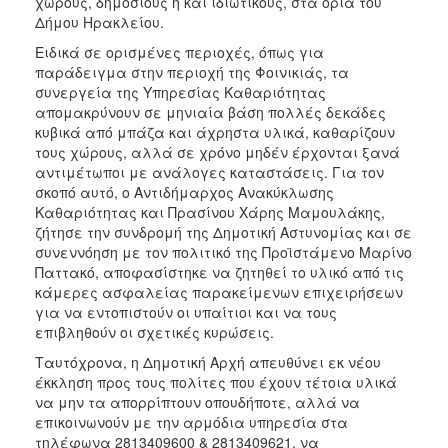
χώρους, δημόσιους ή και ιδιωτικούς, στα όρια του
ΑΝΘΕΚΤΙΚΗ
Δήμου Ηρακλείου.
ΠΟΛΗ
Ειδικά σε ορισμένες περιοχές, όπως για
παράδειγμα στην περιοχή της Φοινικιάς, τα
συνεργεία της Υπηρεσίας Καθαριότητας
απομακρύνουν σε μηνιαία βάση πολλές δεκάδες
κυβικά από μπάζα και άχρηστα υλικά, καθαρίζουν
τους χώρους, αλλά σε χρόνο μηδέν έρχονται ξανά
αντιμέτωποι με ανάλογες καταστάσεις. Για τον
σκοπό αυτό, ο Αντιδήμαρχος Ανακύκλωσης
Καθαριότητας και Πρασίνου Χάρης Μαμουλάκης,
ζήτησε την συνδρομή της Δημοτική Αστυνομίας και σε
συνεννόηση με τον πολιτικό της Προϊστάμενο Μαρίνο
Παττακό, αποφασίστηκε να ζητηθεί το υλικό από τις
κάμερες ασφαλείας παρακείμενων επιχειρήσεων
για να εντοπιστούν οι υπαίτιοι και να τους
επιβληθούν οι σχετικές κυρώσεις.
Ταυτόχρονα, η Δημοτική Αρχή απευθύνει εκ νέου
έκκληση προς τους πολίτες που έχουν τέτοια υλικά
να μην τα απορρίπτουν οπουδήποτε, αλλά να
επικοινωνούν με την αρμόδια υπηρεσία στα
τηλέφωνα 2813409600 & 2813409621, να