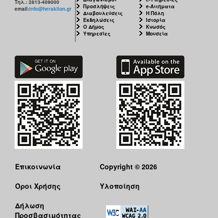
Τηλ.: 2813-409000
Προσλήψεις
e-Αιτήματα
email:
info@heraklion.gr
Διαβουλεύσεις
Η Πόλη
Εκδηλώσεις
Ιστορία
Ο Δήμος
Κνωσός
Υπηρεσίες
Μουσεία
Επικοινωνία
Copyright © 2026
Όροι Χρήσης
Υλοποίηση
Δήλωση
Προσβασιμότητας