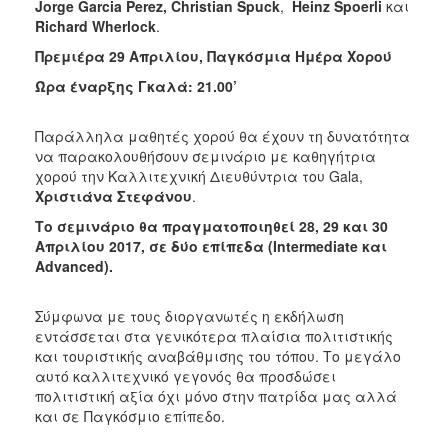
Jorge
Garcia
Perez
,
Christian
Spuck
,
Heinz
Spoerli
και
Richard
Wherlock
.
Πρεμιέρα 29 Α
π
ριλίου, Παγκόσμια Ημέρα Χορού
Ώρα έναρξης Γκαλά: 21.00’
Παράλληλα μαθητές χορού θα έχουν τη δυνατότητα
να παρακολουθήσουν σεμινάριο με καθηγήτρια
χορού την Καλλιτεχνική Διευθύντρια του Gala,
Χριστιάνα Στεφάνου
.
Το σεμινάριο θα
π
ραγματο
π
οιηθεί 28, 29 και 30
Απριλίου 2017, σε δύο ε
π
ί
π
εδα (
Intermediate
και
Advanced
).
Σύμφωνα με τους διοργανωτές η εκδήλωση
εντάσσεται στα γενικότερα πλαίσια πολιτιστικής
και τουριστικής αναβάθμισης του τόπου. Το μεγάλο
αυτό καλλιτεχνικό γεγονός θα προσδώσει
πολιτιστική αξία όχι μόνο στην πατρίδα μας αλλά
και σε Παγκόσμιο επίπεδο.