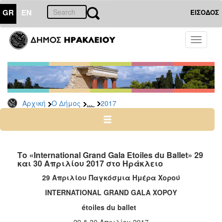
GR
EN
ΕΙΣΟΔΟΣ
Ο
Toggle
ΔΗΜΟΣ
navigati
Δελτία
Τύπου
Αρχείο
...
Αρχική
Ο Δήμος
2017
2026
2025
2024
2023
Το «International Grand Gala Εtoiles du Βallet» 29
και 30 Απριλίου 2017 στο Ηράκλειο
2022
29 Απριλίου Παγκόσμια Ημέρα Χορού
2021
INTERNATIONAL
GRAND
GALA
ΧΟΡΟΥ
2020
é
toiles
du
ballet
2019
29 & 30 Απριλίου 2017