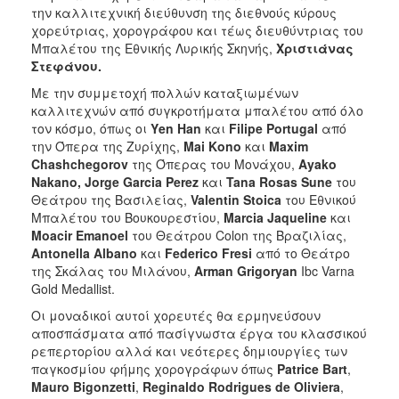
την καλλιτεχνική διεύθυνση της διεθνούς κύρους
χορεύτριας, χορογράφου και τέως διευθύντριας του
Μπαλέτου της Εθνικής Λυρικής Σκηνής,
Χριστιάνας
Στεφάνου.
Με την συμμετοχή πολλών καταξιωμένων
καλλιτεχνών από συγκροτήματα μπαλέτου από όλο
τον κόσμο, όπως οι
Υ
en
Han
και
Filipe
Portugal
από
την Όπερα της Ζυρίχης,
Mai
Kono
και
Maxim
Chashchegorov
της Όπερας του Μονάχου,
Ayako
Nakano
,
Jorge
Garcia
Perez
και
Tana
Rosas
Sune
του
Θεάτρου της Βασιλείας,
Valentin
Stoica
του Εθνικού
Μπαλέτου του Βουκουρεστίου,
Marcia
Jaqueline
και
Moacir
Emanoel
του Θεάτρου Colon της Βραζιλίας,
Antonella
Albano
και
Federico
Fresi
από το Θεάτρο
της Σκάλας του Μιλάνου,
Arman
Grigoryan
Ibc Varna
Gold Medallist.
Οι μοναδικοί αυτοί χορευτές θα ερμηνεύσουν
αποσπάσματα από πασίγνωστα έργα του κλασσικού
ρεπερτορίου αλλά και νεότερες δημιουργίες των
παγκοσμίου φήμης χορογράφων όπως
Patrice
Bart
,
Mauro
Bigonzetti
,
Reginaldo
Rodrigues
de
Oliviera
,