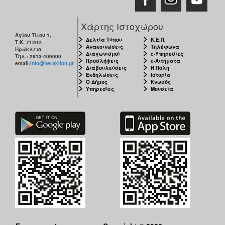
Χάρτης Ιστοχώρου
Αγίου Τίτου 1,
Δελτία Τύπου
Κ.Ε.Π.
Τ.Κ. 71202,
Ανακοινώσεις
Τηλέφωνα
Ηράκλειο
Διαγωνισμοί
e-Υπηρεσίες
Τηλ.: 2813-409000
Προσλήψεις
e-Αιτήματα
email:
info@heraklion.gr
Διαβουλεύσεις
Η Πόλη
Εκδηλώσεις
Ιστορία
Ο Δήμος
Κνωσός
Υπηρεσίες
Μουσεία