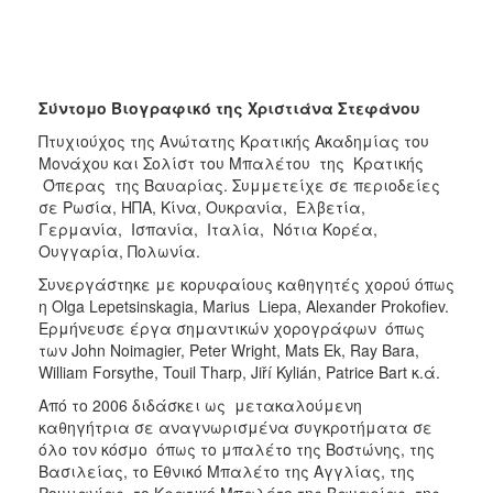
Σύντομο Βιογραφικό της Χριστιάνα Στεφάνου
Πτυχιούχος της Ανώτατης Κρατικής Ακαδημίας του
Μονάχου και Σολίστ του Μπαλέτου της Κρατικής
Όπερας της Βαυαρίας. Συμμετείχε σε περιοδείες
σε Ρωσία, ΗΠΑ, Κίνα, Ουκρανία, Ελβετία,
Γερμανία, Ισπανία, Ιταλία, Νότια Κορέα,
Ουγγαρία, Πολωνία.
Συνεργάστηκε με κορυφαίους καθηγητές χορού όπως
η Olga Lepetsinskagia, Marius Liepa, Alexander Prokofiev.
Ερμήνευσε έργα σημαντικών χορογράφων όπως
των John Noimagier, Peter Wright, Mats Ek, Ray Bara,
William Forsythe, Touil Tharp, Jiří Kylián, Patrice Bart κ.ά.
Από το 2006 διδάσκει ως μετακαλούμενη
καθηγήτρια σε αναγνωρισμένα συγκροτήματα σε
όλο τον κόσμο όπως το μπαλέτο της Βοστώνης, της
Βασιλείας, το Εθνικό Μπαλέτο της Αγγλίας, της
Ρουμανίας, το Κρατικό Μπαλέτο της Βαυαρίας, της