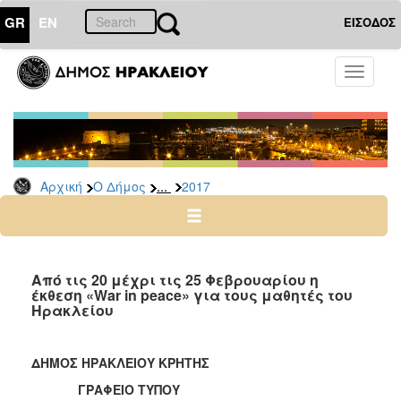
GR
EN
ΕΙΣΟΔΟΣ
Ο
Toggle
ΔΗΜΟΣ
navigati
Δελτία
Τύπου
Αρχείο
...
Αρχική
Ο Δήμος
2017
2026
2025
2024
2023
Από τις 20 μέχρι τις 25 Φεβρουαρίου η
έκθεση «War in peace» για τους μαθητές του
2022
Ηρακλείου
2021
2020
ΔΗΜΟΣ ΗΡΑΚΛΕΙΟΥ ΚΡΗΤΗΣ
2019
ΓΡΑΦΕΙΟ ΤΥΠΟΥ