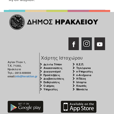
Χάρτης Ιστοχώρου
Αγίου Τίτου 1,
Δελτία Τύπου
Κ.Ε.Π.
Τ.Κ. 71202,
Ανακοινώσεις
Τηλέφωνα
Ηράκλειο
Διαγωνισμοί
e-Υπηρεσίες
Τηλ.: 2813-409000
Προσλήψεις
e-Αιτήματα
email:
info@heraklion.gr
Διαβουλεύσεις
Η Πόλη
Εκδηλώσεις
Ιστορία
Ο Δήμος
Κνωσός
Υπηρεσίες
Μουσεία