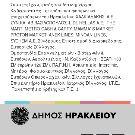
Συμμετείχαν, εκτός του Αντιδημάρχου
Καθαριότητας, εκπρόσωποι φορέων και
επιχειρήσεων του Ηρακλείου: ΧΑΛΚΙΑΔΑΚΗΣ Α.Ε.,
ΣΥΝ.ΚΑ, ΑΒ ΒΑΣΙΛΟΠΟΥΛΟΣ. LIDL HELLAS A.E., THE
MART, METRO CASH & CARRY, MAMMA' S MARKET,
PROTON MARKET, ΑΝΕΚ LINES, ΜΙΝΟΑΝ LINES,
SYCHEM A.E, Σύνδεσμος Επισιτισμού & Διασκέδασης,
Εμπορικός Σύλλογος,
Ομοσπονδία Επαγγελματιών - Βιοτεχνών &
Εμπόρων, Αερολιμένας «Ν. Καζαντζάκη», ΣΕΑΠ, 133
ΣΜ (πρώην 126 ΣΜ), ΠΑ.Γ.Ν.Η, Ασκληπιείο, Interclinic,
Μητέρα, Φαρμακευτικός Σύλλογος, Σύλλογος
Εμπόρων Οπωρολαχανικών, Σύλλογος Ιχθυοπωλών,
Επιμελητήριο Ηρακλείου, Ιατρικός Σύλλογος, Ι.Τ.Ε.,
Πανεπιστήμιο Κρήτης και Τ.Ε.Ι.)