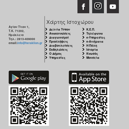
Χάρτης Ιστοχώρου
Αγίου Τίτου 1,
Δελτία Τύπου
Κ.Ε.Π.
Τ.Κ. 71202,
Ανακοινώσεις
Τηλέφωνα
Ηράκλειο
Διαγωνισμοί
e-Υπηρεσίες
Τηλ.: 2813-409000
Προσλήψεις
e-Αιτήματα
email:
info@heraklion.gr
Διαβουλεύσεις
Η Πόλη
Εκδηλώσεις
Ιστορία
Ο Δήμος
Κνωσός
Υπηρεσίες
Μουσεία