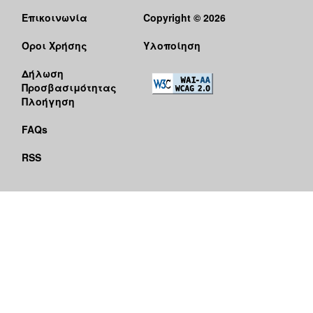
Επικοινωνία
Copyright © 2026
Όροι Χρήσης
Υλοποίηση
Δήλωση
Προσβασιμότητας
Πλοήγηση
FAQs
RSS