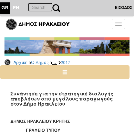
GR
EN
ΕΙΣΟΔΟΣ
Ο
Toggle
ΔΗΜΟΣ
navigati
Δελτία
Τύπου
Αρχείο
...
Αρχική
Ο Δήμος
2017
2026
2025
2024
2023
Συνάντηση για την στρατηγική διαλογής
αποβλήτων από μεγάλους παραγωγούς
2022
στον Δήμο Ηρακλείου
2021
2020
ΔΗΜΟΣ ΗΡΑΚΛΕΙΟΥ ΚΡΗΤΗΣ
2019
ΓΡΑΦΕΙΟ ΤΥΠΟΥ