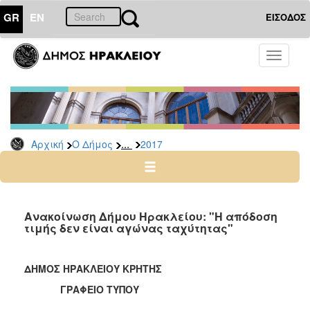
GR
EN
ΕΙΣΟΔΟΣ
Ο
Toggle
ΔΗΜΟΣ
navigati
Δελτία
Τύπου
Αρχείο
...
Αρχική
Ο Δήμος
2017
2026
2025
2024
2023
Ανακοίνωση Δήμου Ηρακλείου: "Η απόδοση
τιμής δεν είναι αγώνας ταχύτητας"
2022
2021
ΔΗΜΟΣ ΗΡΑΚΛΕΙΟΥ ΚΡΗΤΗΣ
2020
ΓΡΑΦΕΙΟ ΤΥΠΟΥ
2019