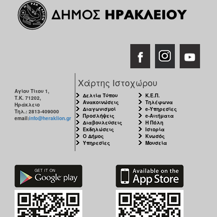
ΑΝΘΕΚΤΙΚΗ
ΠΟΛΗ
Χάρτης Ιστοχώρου
Αγίου Τίτου 1,
Δελτία Τύπου
Κ.Ε.Π.
Τ.Κ. 71202,
Ανακοινώσεις
Τηλέφωνα
Ηράκλειο
Διαγωνισμοί
e-Υπηρεσίες
Τηλ.: 2813-409000
Προσλήψεις
e-Αιτήματα
email:
info@heraklion.gr
Διαβουλεύσεις
Η Πόλη
Εκδηλώσεις
Ιστορία
Ο Δήμος
Κνωσός
Υπηρεσίες
Μουσεία