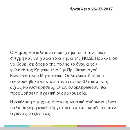
2018
Ηράκλειο 26-07-2017
2017
2016
2015
2013
2012
Ο Δήμος Ηρακλείου αποδέχτηκε από την πρώτη
2011
στιγμή και με χαρά το αίτημα της ΝΟΔΕ Ηρακλείου
2010
να δοθεί σε δρόμο της πόλης το όνομα του
εκλιπόντος Κρητικού πρώην Πρωθυπουργού
2006
Κωνσταντίνου Μητσοτάκη. Οι διαδικασίες που
ακολουθήθηκαν έκτοτε είναι οι προβλεπόμενες,
δίχως καθυστερήσεις. Όταν ολοκληρωθούν, θα
προχωρήσει η σχετική ονοματοθεσία.
Ο
Η απόδοση τιμής σε έναν σημαντικό άνθρωπο είναι
ΤΟΠΟΣ
πολύ σοβαρή υπόθεση για να αντιμετωπίζεται σαν
ΜΑΣ
αγώνας ταχύτητας.
ΠΟΛΙΤΙΣΜΟΣ