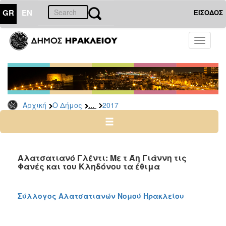
GR
EN
ΕΙΣΟΔΟΣ
Ο
Toggle
ΔΗΜΟΣ
navigati
Δελτία
Τύπου
Αρχείο
...
Αρχική
Ο Δήμος
2017
2026
2025
2024
2023
Αλατσατιανό Γλέντι: Με τ Άη Γιάννη τις
Φανές και του Κληδόνου τα έθιμα
2022
2021
Σύλλογος Αλατσατιανών Νομού Ηρακλείου
2020
2019