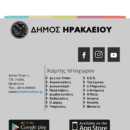
Χάρτης Ιστοχώρου
Αγίου Τίτου 1,
Δελτία Τύπου
Κ.Ε.Π.
Τ.Κ. 71202,
Ανακοινώσεις
Τηλέφωνα
Ηράκλειο
Διαγωνισμοί
e-Υπηρεσίες
Τηλ.: 2813-409000
Προσλήψεις
e-Αιτήματα
email:
info@heraklion.gr
Διαβουλεύσεις
Η Πόλη
Εκδηλώσεις
Ιστορία
Ο Δήμος
Κνωσός
Υπηρεσίες
Μουσεία