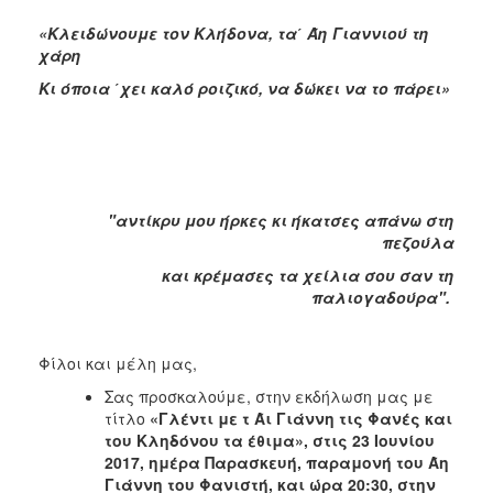
2018
«Κλειδώνουμε τον Κλήδονα, τα΄ Άη Γιαννιού τη
2017
χάρη
2016
Κι όποια ΄χει καλό ροιζικό, να δώκει να το πάρει»
2015
2013
2012
2011
"αντίκρυ μου ήρκες κι ήκατσες απάνω στη
2010
πεζούλα
2006
και κρέμασες τα χείλια σου σαν τη
παλιογαδούρα".
Φίλοι και μέλη μας,
Ο
ΤΟΠΟΣ
Σας προσκαλούμε, στην εκδήλωση μας με
ΜΑΣ
τίτλο
«Γλέντι με τ Άι Γιάννη τις Φανές και
του Κληδόνου τα έθιμα», στις 23 Ιουνίου
ΠΟΛΙΤΙΣΜΟΣ
2017, ημέρα Παρασκευή, παραμονή του Άη
Γιάννη του Φανιστή, και ώρα 20:30, στην