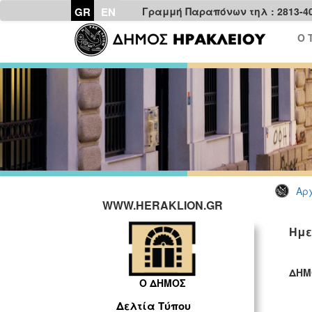
GR
EN
Γραμμή Παραπόνων τηλ : 2813-4
Ο 
Αρχ
WWW.HERAKLION.GR
Ημε
ΔΗΜ
Ο ΔΗΜΟΣ
ΓΡ
Δελτία Τύπου