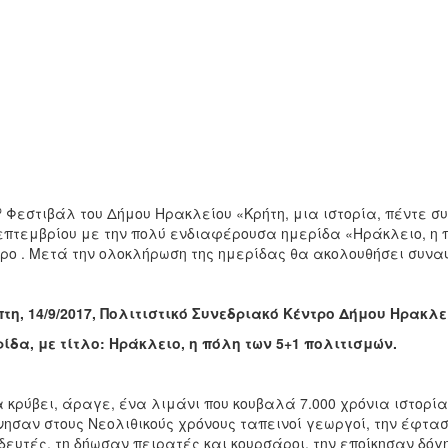
ο
Φεστιβάλ του Δήμου Ηρακλείου «Κρήτη, μια ιστορία, πέντε συ
επτεμβρίου με την πολύ ενδιαφέρουσα ημερίδα «Ηράκλειο, η π
ρο . Μετά την ολοκλήρωση της ημερίδας θα ακολουθήσει συνα
τη, 14/9/2017, Πολιτιστικό Συνεδριακό Κέντρο Δήμου Ηρακλείο
ίδα, με τίτλο: Ηράκλειο, η πόλη των 5+1 πολιτισμών.
α κρύβει, άραγε, ένα λιμάνι που κουβαλά 7.000 χρόνια ιστορίας
νησαν στους Νεολιθικούς χρόνους ταπεινοί γεωργοί, την έφτ
δευτές, τη δήωσαν πειρατές και κουρσάροι, την εποίκησαν δόγ