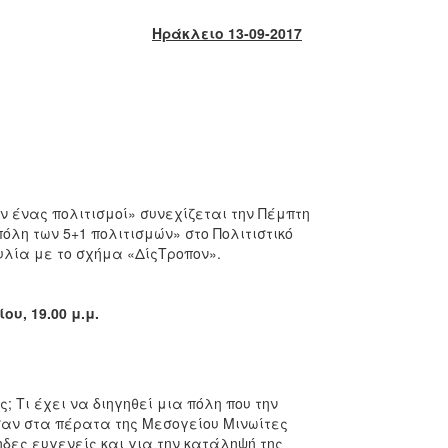
Ηράκλειο 13-09-2017
ν ένας πολιτισμοί» συνεχίζεται την Πέμπτη
όλη των 5+1 πολιτισμών» στο Πολιτιστικό
υλία με το σχήμα «ΔίςΤροπον».
υ, 19.00 μ.μ.
; Τι έχει να διηγηθεί μια πόλη που την
ασαν στα πέρατα της Μεσογείου Μινωίτες
ηδες ευγενείς και για την κατάληψή της