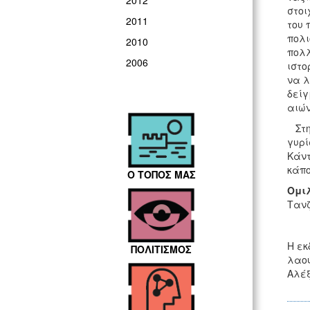
2012
στοι
2011
του 
πολι
2010
πολλ
2006
ιστο
να λ
δείγ
αιών
Στην
γυρί
Κάντ
κάπο
Ο ΤΟΠΟΣ ΜΑΣ
Ομι
Τανζ
Η εκ
ΠΟΛΙΤΙΣΜΟΣ
λαού
Αλέξ