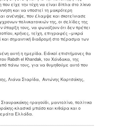
που είχε την τύχη να είναι δίπλα στο λίκνο
ννηση και να υποστεί τη μακρότερη
και ανένηψε, που έλαμψε και σκοτείνιασε
χρονων πολυκατοικιών της, οι σελίδες της
ν ύπαρξη τους, να φωνάξουν ότι δεν πρέπει
οπίου, κρήνες, τείχη, επιγραφές –μικρά
 και σημαντική διαδρομή στο πέρασμα των
ένη αυτή η ημερίδα. Ειδικοί επιστήμονες θα
του Rabdh el Khandak, του Χάνδακα, της
από πάνω τους, για να θυμηθούμε αυτό που
ης, Λιάνα Σταρίδα, Αντώνης Καρτσάκης,
 Σταυρακάκης-τραγούδι, μαντολίνο, πολίτικο
οράκης-κλασικό μπάσο και κιθάρα και ο
 γεμάτα Ελλάδα.