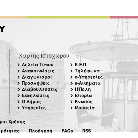
Χάρτης Ιστοχώρου
Δελτία Τύπου
Κ.Ε.Π.
Ανακοινώσεις
Τηλέφωνα
Διαγωνισμοί
e-Υπηρεσίες
Προσλήψεις
e-Αιτήματα
Διαβουλεύσεις
Η Πόλη
Εκδηλώσεις
Ιστορία
Ο Δήμος
Κνωσός
Υπηρεσίες
Μουσεία
ροι Χρήσης
ιμότητας
Πλοήγηση
FAQs
RSS