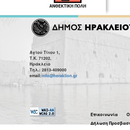
ΑΝΘΕΚΤΙΚΗ ΠΟΛΗ
Αγίου Τίτου 1,
Τ.Κ. 71202,
Ηράκλειο
Τηλ.: 2813-409000
email:
info@heraklion.gr
Επικοινωνία
Ό
Δήλωση Προσβασ