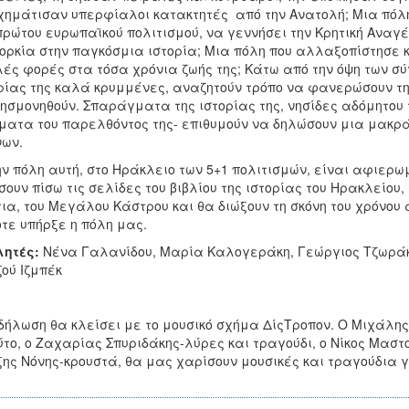
χημάτισαν υπερφίαλοι κατακτητές από την Ανατολή; Μια πόλη 
πρώτου ευρωπαϊκού πολιτισμού, να γεννήσει την Κρητική Αναγέ
ορκία στην παγκόσμια ιστορία; Μια πόλη που αλλαξοπίστησε 
ές φορές στα τόσα χρόνια ζωής της; Κάτω από την όψη των σύγ
ρίας της καλά κρυμμένες, αναζητούν τρόπο να φανερώσουν τη
ησμονηθούν. Σπαράγματα της ιστορίας της, νησίδες αδόμητου τ
ματα του παρελθόντος της- επιθυμούν να δηλώσουν μια μακρά
ων.
 πόλη αυτή, στο Ηράκλειο των 5+1 πολιτισμών, είναι αφιερωμ
σουν πίσω τις σελίδες του βιβλίου της ιστορίας του Ηρακλείου, 
ια, του Μεγάλου Κάστρου και θα διώξουν τη σκόνη του χρόνου 
τε υπήρξε η πόλη μας.
λητές:
Νένα Γαλανίδου, Μαρία Καλογεράκη, Γεώργιος Τζωράκ
ού Ιζμπέκ
δήλωση θα κλείσει με το μουσικό σχήμα ΔίςΤροπον. Ο Μιχάλης
το, ο Ζαχαρίας Σπυριδάκης-λύρες και τραγούδι, ο Νίκος Μαστ
ης Νόνης-κρουστά, θα μας χαρίσουν μουσικές και τραγούδια