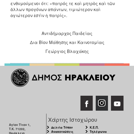
ενθυμούμενοι ότι: «πατρός τε καὶ μητρὸς καὶ τῶν
ἄλλων προγόνων ἁπάντων, τιμιώτερον καὶ
ἁγιώτερον ἐστὶν ἡ πατρίς».
Αντιδήμαρχος Παιδείας
Δια Βίου Μάθησης και Καινοτομίας
Γεώργιος Βλαχάκης
Χάρτης Ιστοχώρου
Αγίου Τίτου 1,
Δελτία Τύπου
Κ.Ε.Π.
Τ.Κ. 71202,
Ανακοινώσεις
Τηλέφωνα
Ηράκλειο