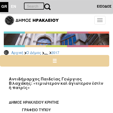
GR
EN
ΕΙΣΟΔΟΣ
Ο
Toggle
ΔΗΜΟΣ
navigati
Δελτία
Τύπου
Αρχείο
...
Αρχική
Ο Δήμος
2017
2026
2025
2024
2023
Αντιδήμαρχος Παιδείας Γεώργιος
Βλαχάκης: «τιμιώτερον καὶ ἁγιώτερον ἐστὶν
2022
ἡ πατρίς»
2021
2020
ΔΗΜΟΣ ΗΡΑΚΛΕΙΟΥ ΚΡΗΤΗΣ
2019
ΓΡΑΦΕΙΟ ΤΥΠΟΥ