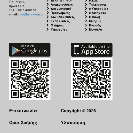
Δελτία Τύπου
Κ.Ε.Π.
Τ.Κ. 71202,
ΑΝΘΕΚΤΙΚΗ
Ανακοινώσεις
Τηλέφωνα
Ηράκλειο
ΠΟΛΗ
Διαγωνισμοί
e-Υπηρεσίες
Τηλ.: 2813-409000
Προσλήψεις
e-Αιτήματα
email:
info@heraklion.gr
Διαβουλεύσεις
Η Πόλη
Εκδηλώσεις
Ιστορία
Ο Δήμος
Κνωσός
Υπηρεσίες
Μουσεία
Επικοινωνία
Copyright © 2026
Όροι Χρήσης
Υλοποίηση