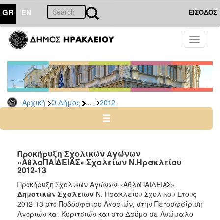
GR
EN
ΕΙΣΟΔΟΣ
Ο
Toggle
ΔΗΜΟΣ
navigati
Δελτία
Τύπου
Αρχείο
...
Αρχική
Ο Δήμος
2012
2026
2025
2024
2023
Προκήρυξη Σχολικών Αγώνων
«ΑθλοΠΑΙΔΕΙΑΣ» Σχολείων Ν.Ηρακλείου
2022
2012-13
2021
Προκήρυξη Σχολικών Αγώνων «ΑθλοΠΑΙΔΕΙΑΣ»
2020
Δημοτικών Σχολείων
Ν. Ηρακλείου Σχολικού Έτους
2012-13 στο Ποδόσφαιρο Αγοριών, στην Πετοσφσίριση
2019
Αγοριών και Κοριτσιών και στο Δρόμο σε Ανώμαλο