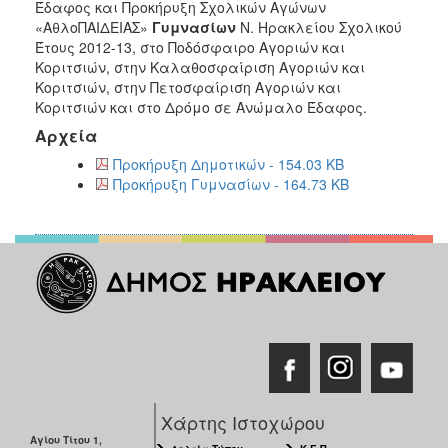
2018
Έδαφος και Προκήρυξη Σχολικών Αγώνων
«ΑθλοΠΑΙΔΕΙΑΣ»
Γυμνασίων
Ν. Ηρακλείου Σχολικού
2017
Έτους 2012-13, στο Ποδόσφαιρο Αγοριών και
2016
Κοριτσιών, στην Καλαθοσφαίριση Αγοριών και
Κοριτσιών, στην Πετοσφαίριση Αγοριών και
2015
Κοριτσιών και στο Δρόμο σε Ανώμαλο Έδαφος.
2013
Αρχεία
2012
Προκήρυξη Δημοτικών - 154.03 KB
2011
Προκήρυξη Γυμνασίων - 164.73 KB
2010
2006
Ο
ΤΟΠΟΣ
ΜΑΣ
ΠΟΛΙΤΙΣΜΟΣ
Χάρτης Ιστοχώρου
Αγίου Τίτου 1,