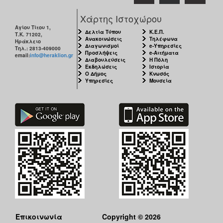
ΑΝΘΕΚΤΙΚΗ
ΠΟΛΗ
Χάρτης Ιστοχώρου
Αγίου Τίτου 1,
Δελτία Τύπου
Κ.Ε.Π.
Τ.Κ. 71202,
Ανακοινώσεις
Τηλέφωνα
Ηράκλειο
Διαγωνισμοί
e-Υπηρεσίες
Τηλ.: 2813-409000
Προσλήψεις
e-Αιτήματα
email:
info@heraklion.gr
Διαβουλεύσεις
Η Πόλη
Εκδηλώσεις
Ιστορία
Ο Δήμος
Κνωσός
Υπηρεσίες
Μουσεία
Επικοινωνία
Copyright © 2026