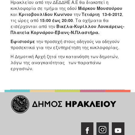
2018
Ηρακλείου από την ΔΕΔΔΗΕ Α.Ε θα διακοπεί η
κυκλοφορία σε τμήμα της οδού
Μάρκου Μουσούρου
2017
και
Κριτοβουλίδου Κων/νου
την
Τετάρτη 13-6-2012
,
2016
τις ώρες από
15:00 έως 20:00
. Τα οχήματα θα
εισέρχονται από την
Βικέλα-Κυρίλλου Λουκάρεως-
2015
Πλατεία Κορνάρου-Έβανς-Ν.Πλαστήρα.
2013
Εφιστούμε
την προσοχή στους οδηγούς να οδηγούν
2012
προσεκτικά για την εξυπηρέτηση της κυκλοφορίας.
2011
Η Δημοτική Αρχή ζητά την κατανόηση των δημοτών,
λόγω της αναγκαιότητας των παραπάνω
2010
εργασιών.
2006
Ο
ΤΟΠΟΣ
ΜΑΣ
ΠΟΛΙΤΙΣΜΟΣ