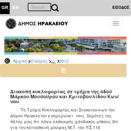
GR
EN
ΕΙΣΟΔΟΣ
Ο
Toggle
ΔΗΜΟΣ
navigati
Δελτία
Τύπου
Αρχείο
...
Αρχική
Ο Δήμος
2012
2026
2025
2024
2023
Διακοπή κυκλοφορίας σε τμήμα της οδού
Μάρκου Μουσούρου και Κριτοβουλίδου Κων/
2022
νου
2021
Το Τμήμα Κυκλοφορίας και Συγκοινωνιών του
2020
Δήμου Ηρακλείου ενημερώνει τους δημότες της
πόλης μας ότι λόγω εκσκαφής χάνδακος μήκους 3m
2019
για την κατασκευή μούφας Μ.Τ. του Υ/Σ 114