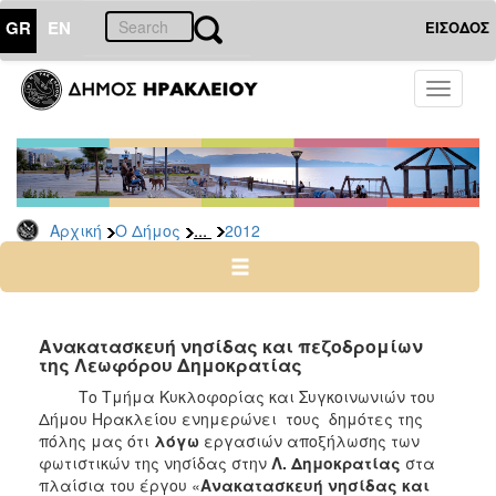
GR
EN
ΕΙΣΟΔΟΣ
Ο
Toggle
ΔΗΜΟΣ
navigati
Δελτία
Τύπου
Αρχείο
...
Αρχική
Ο Δήμος
2012
2026
2025
2024
2023
Ανακατασκευή νησίδας και πεζοδρομίων
της Λεωφόρου Δημοκρατίας
2022
Το Τμήμα Κυκλοφορίας και Συγκοινωνιών του
2021
Δήμου Ηρακλείου ενημερώνει τους δημότες της
2020
πόλης μας ότι
λόγω
εργασιών αποξήλωσης των
φωτιστικών της νησίδας στην
Λ. Δημοκρατίας
στα
2019
πλαίσια του έργου «
Ανακατασκευή νησίδας και