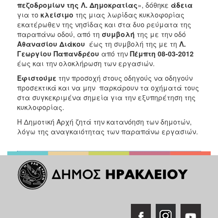
2018
πεζοδρομίων της Λ. Δημοκρατίας
», δόθηκε
άδεια
για το
κλείσιμο
της μιας λωρίδας κυκλοφορίας
2017
εκατέρωθεν της νησίδας και στα δυο ρεύματα της
2016
παραπάνω οδού,
από τη
συμβολή
της με την οδό
Αθανασίου Διάκου
έως τη συμβολή της με τη
Λ.
2015
Γεωργίου Παπανδρέου
από την
Πέμπτη 08-03-2012
2013
έως και την ολοκλήρωση των εργασιών.
2012
Εφιστούμε
την προσοχή στους οδηγούς να οδηγούν
προσεκτικά και να μην παρκάρουν τα οχήματά τους
2011
στα συγκεκριμένα σημεία για την εξυπηρέτηση της
2010
κυκλοφορίας.
2006
Η Δημοτική Αρχή ζητά την κατανόηση των δημοτών,
λόγω της αναγκαιότητας των παραπάνω εργασιών.
Ο
ΤΟΠΟΣ
ΜΑΣ
ΠΟΛΙΤΙΣΜΟΣ