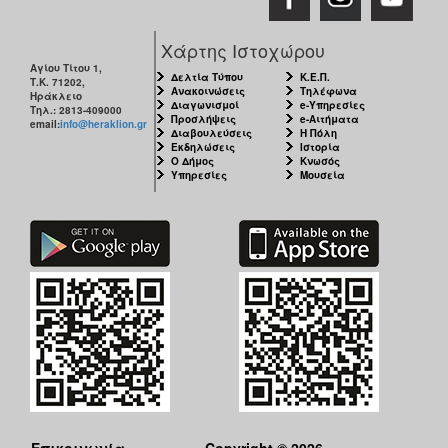
ΑΝΘΕΚΤΙΚΗ
ΠΟΛΗ
Χάρτης Ιστοχώρου
Αγίου Τίτου 1,
Δελτία Τύπου
Κ.Ε.Π.
Τ.Κ. 71202,
Ανακοινώσεις
Τηλέφωνα
Ηράκλειο
Διαγωνισμοί
e-Υπηρεσίες
Τηλ.: 2813-409000
Προσλήψεις
e-Αιτήματα
email:
info@heraklion.gr
Διαβουλεύσεις
Η Πόλη
Εκδηλώσεις
Ιστορία
Ο Δήμος
Κνωσός
Υπηρεσίες
Μουσεία
Επικοινωνία
Copyright © 2026