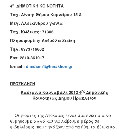
2018
η
4
ΔΗΜΟΤΙΚΗ ΚΟΙΝΟΤΗΤΑ
2017
Ταχ. Δ/νση: Θέμου Κορνάρου 15 &
2016
Μεγ. Αλεξάνδρου γωνία
2015
Ταχ. Κώδικας: 71306
2013
Πληροφορίες: Ανθούλα Ζεάκη
2012
Τηλ: 6973716662
2011
Fax: 2810-361017
2010
Ε-
mail :
dimdiam4@heraklion.gr
2006
ΠΡΟΣΚΛΗΣΗ
ης
Καστρινό Καρναβάλι 2012 4
Δημοτικής
Κοινότητας Δήμου Ηρακλείου
Ο
ΤΟΠΟΣ
ΜΑΣ
Οι γιορτές της Αποκριάς είναι μια ευκαιρία να
ΠΟΛΙΤΙΣΜΟΣ
θυμηθούμε αλλά και να λάβουμε μέρος σε
εκδηλώσεις που πηγάζουν από τα ήθη, τα έθιμα και