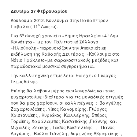
Δευτέρα 27 Φεβρουαρίου
Κούλουμα 2012. Κούλουμα στην Παπαπέτρου
ο
Γαβαλά ( 11
Λύκειο).
η
η
Για 6
συνεχή χρονιά ο «Δήμος Ηρακλείου-4
Δημ
Κοινότητα» με τον Πολιτιστικό Σύλλογο
«Ηλιούπολη» παρουσιάζουν την Αποκριάτικη
εκδήλωση της Καθαρής Δευτέρας «Κούλουμα στο
Νότιο Ηράκλειο»με σαρακοστιανούς μεζέδες και
παραδοσιακά μουσικά συγκροτήματα..
Την καλλιτεχνική επιμέλεια θα έχει ο Γιώργος
Γκερεδάκης.
Επίσης θα λάβουν μέρος αφιλοκερδώς και τους
ευχαριστούμε ιδιαίτερα για τις μοναδικές στιγμές
που θα μας χαρίσουν, οι καλλιτέχνες : Βαγγέλης
Ζαχαριουδάκης ,Νίκος Καλομοίρης, Γιώργος
Χριστονάκης , Κυριάκος Καλλέργης, Σπύρος
Τοράκης, Χαράλαμπος Κασαπάκης ,Γιάννης και
Μιχάλης Ζεάκης , Τάσος Κωστελίδης , Πάνος
Αργύρης , Βούλα Τσινέλη ,Ιδομενέας Αβραμάκης ,