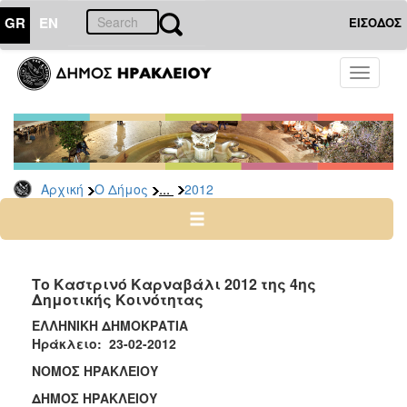
GR
EN
ΕΙΣΟΔΟΣ
Ο
Toggle
ΔΗΜΟΣ
navigati
Δελτία
Τύπου
Αρχείο
...
Αρχική
Ο Δήμος
2012
2026
2025
2024
2023
Το Καστρινό Καρναβάλι 2012 της 4ης
Δημοτικής Κοινότητας
2022
ΕΛΛΗΝΙΚΗ ΔΗΜΟΚΡΑΤΙΑ
2021
Ηράκλειο: 23-02-2012
2020
ΝΟΜΟΣ ΗΡΑΚΛΕΙΟΥ
2019
ΔΗΜΟΣ ΗΡΑΚΛΕΙΟΥ