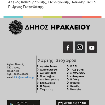
Αλέκος Κουκουρητάκης, Γιανναδάκης Αντώνης και ο
Γιώργος Γκερεδάκης.
Χάρτης Ιστοχώρου
Αγίου Τίτου 1,
Δελτία Τύπου
Κ.Ε.Π.
Τ.Κ. 71202,
Ανακοινώσεις
Τηλέφωνα
Ηράκλειο
Διαγωνισμοί
e-Υπηρεσίες
Τηλ.: 2813-409000
Προσλήψεις
e-Αιτήματα
email:
info@heraklion.gr
Διαβουλεύσεις
Η Πόλη
Εκδηλώσεις
Ιστορία
Ο Δήμος
Κνωσός
Υπηρεσίες
Μουσεία