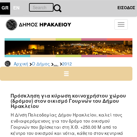
GR
EN
ΕΙΣΟΔΟΣ
Ο
Toggle
ΔΗΜΟΣ
navigati
Δελτία
Τύπου
Αρχείο
...
Αρχική
Ο Δήμος
2012
2026
2025
2024
2023
Πρόσκληση για κύρωση κοινοχρήστου χώρου
(δρόμου) στον οικισμό Γουρνών του Δήμου
2022
Ηρακλείου
2021
Η Δ/νση Πολεοδομίας Δήμου Ηρακλείου, καλεί τους
2020
ενδιαφερόμενους για τον δρόμο του οικισμού
Γουρνών που βρίσκεται στη Χ.Θ. +250.00 Μ από το
2019
κέντρο του οικισμού και νότια, κάθετο στον κεντρικό