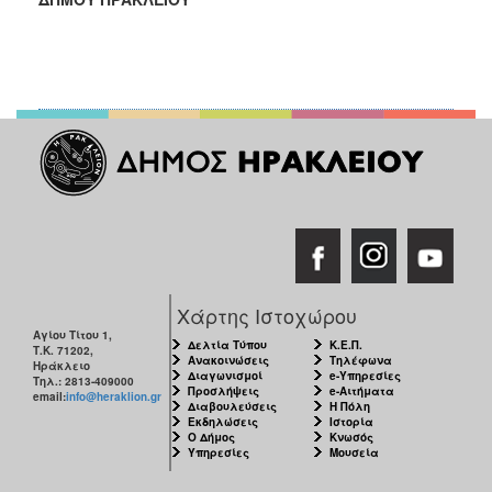
ΑΝΘΕΚΤΙΚΗ
ΠΟΛΗ
Χάρτης Ιστοχώρου
Αγίου Τίτου 1,
Δελτία Τύπου
Κ.Ε.Π.
Τ.Κ. 71202,
Ανακοινώσεις
Τηλέφωνα
Ηράκλειο
Διαγωνισμοί
e-Υπηρεσίες
Τηλ.: 2813-409000
Προσλήψεις
e-Αιτήματα
email:
info@heraklion.gr
Διαβουλεύσεις
Η Πόλη
Εκδηλώσεις
Ιστορία
Ο Δήμος
Κνωσός
Υπηρεσίες
Μουσεία