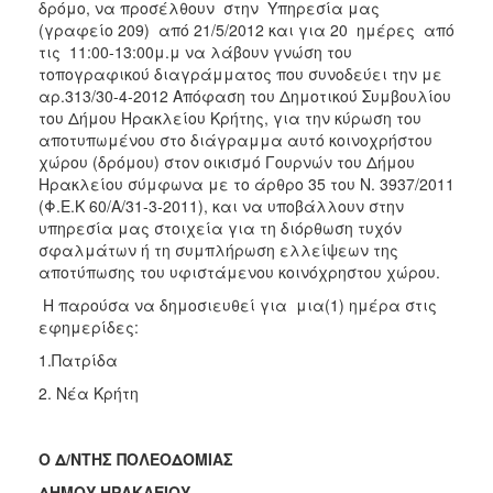
2018
δρόμο, να προσέλθουν στην Υπηρεσία μας
(γραφείο 209) από 21/5/2012 και για 20 ημέρες από
2017
τις 11:00-13:00μ.μ να λάβουν γνώση του
2016
τοπογραφικού διαγράμματος που συνοδεύει την με
αρ.313/30-4-2012 Απόφαση του Δημοτικού Συμβουλίου
2015
του Δήμου Ηρακλείου Κρήτης, για την κύρωση του
2013
αποτυπωμένου στο διάγραμμα αυτό κοινοχρήστου
χώρου (δρόμου) στον οικισμό Γουρνών του Δήμου
2012
Ηρακλείου σύμφωνα με το άρθρο 35 του Ν. 3937/2011
2011
(Φ.Ε.Κ 60/Α/31-3-2011), και να υποβάλλουν στην
υπηρεσία μας στοιχεία για τη διόρθωση τυχόν
2010
σφαλμάτων ή τη συμπλήρωση ελλείψεων της
2006
αποτύπωσης του υφιστάμενου κοινόχρηστου χώρου.
Η παρούσα να δημοσιευθεί για μια(1) ημέρα στις
εφημερίδες:
1.Πατρίδα
Ο
ΤΟΠΟΣ
2. Νέα Κρήτη
ΜΑΣ
ΠΟΛΙΤΙΣΜΟΣ
Ο
Δ/ΝΤΗΣ ΠΟΛΕΟΔΟΜΙΑΣ
ΔΗΜΟΥ ΗΡΑΚΛΕΙΟΥ