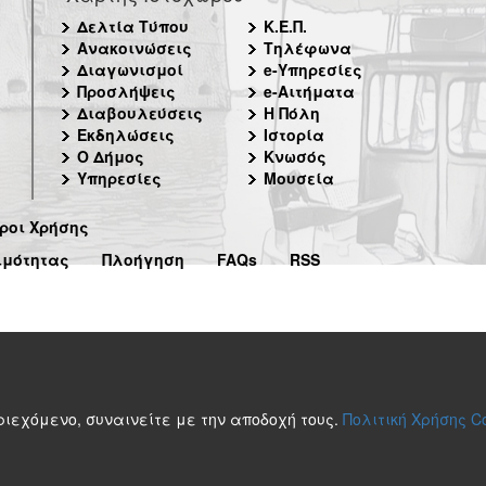
Δελτία Τύπου
Κ.Ε.Π.
Ανακοινώσεις
Τηλέφωνα
Διαγωνισμοί
e-Υπηρεσίες
Προσλήψεις
e-Αιτήματα
Διαβουλεύσεις
Η Πόλη
Εκδηλώσεις
Ιστορία
Ο Δήμος
Κνωσός
Υπηρεσίες
Μουσεία
ροι Χρήσης
ιμότητας
Πλοήγηση
FAQs
RSS
περιεχόμενο, συναινείτε με την αποδοχή τους.
Πολιτική Χρήσης C