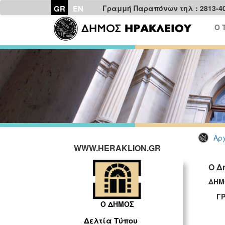
GR
EN
Γραμμή Παραπόνων τηλ : 2813-4
Ο 
Αρχ
WWW.HERAKLION.GR
Ο Δ
ΔΗΜ
ΓΡΑ
Ο ΔΗΜΟΣ
Δελτία Τύπου