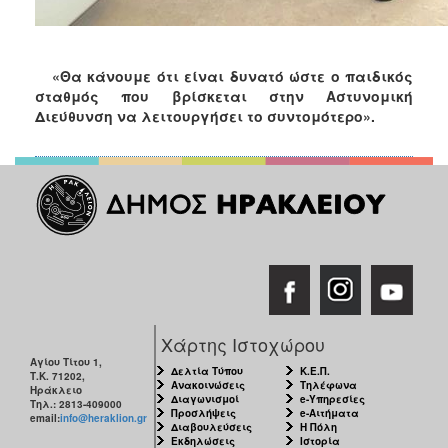
«Θα κάνουμε ότι είναι δυνατό ώστε ο παιδικός
σταθμός που βρίσκεται στην Αστυνομική
Διεύθυνση να λειτουργήσει το συντομότερο»
.
Χάρτης Ιστοχώρου
Αγίου Τίτου 1,
Δελτία Τύπου
Κ.Ε.Π.
Τ.Κ. 71202,
Ανακοινώσεις
Τηλέφωνα
Ηράκλειο
Διαγωνισμοί
e-Υπηρεσίες
Τηλ.: 2813-409000
Προσλήψεις
e-Αιτήματα
email:
info@heraklion.gr
Διαβουλεύσεις
Η Πόλη
Εκδηλώσεις
Ιστορία