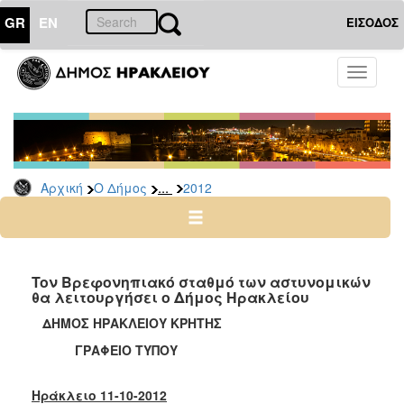
GR
EN
ΕΙΣΟΔΟΣ
Ο
Toggle
ΔΗΜΟΣ
navigati
Δελτία
Τύπου
Αρχείο
...
Αρχική
Ο Δήμος
2012
2026
2025
2024
2023
Toν Βρεφονηπιακό σταθμό των αστυνομικών
θα λειτουργήσει ο Δήμος Ηρακλείου
2022
ΔΗΜΟΣ ΗΡΑΚΛΕΙΟΥ ΚΡΗΤΗΣ
2021
ΓΡΑΦΕΙΟ ΤΥΠΟΥ
2020
2019
Ηράκλειο 11-10-2012