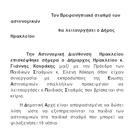
2018
2017
Toν Βρεφονηπιακό σταθμό των
2016
αστυνομικών
2015
θα λειτουργήσει ο Δήμος
Ηρακλείου
2013
2012
Την Αστυνομική Διεύθυνση Ηρακλείου
2011
επισκέφθηκε σήμερα ο Δήμαρχος Ηρακλείου κ.
2010
Γιάννης Κουράκης
μαζί με την Πρόεδρο των
Π
αιδικών
Σ
ταθμών κ. Ελένη Κόκορη όπου είχαν
2006
συνεργασία με εκπροσώπους της
Έ
νωσης
Α
στυνομικών υπαλλήλων προκειμένου να
λειτουργήσει ο
Π
αιδικός
Σ
ταθμός που βρίσκεται στο
κτίριο.
Ο
Η
Δ
ημοτική
Α
ρχή είναι αποφασισμένη να δώσει
ΤΟΠΟΣ
λύση ώστε να εξυπηρετούνται τα παιδιά των
ΜΑΣ
αστυνομικών στο παιδικό σταθμό που μπορεί να
φιλοξενήσει 15 νήπια.
ΠΟΛΙΤΙΣΜΟΣ