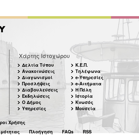
Χάρτης Ιστοχώρου
Δελτία Τύπου
Κ.Ε.Π.
Ανακοινώσεις
Τηλέφωνα
Διαγωνισμοί
e-Υπηρεσίες
Προσλήψεις
e-Αιτήματα
Διαβουλεύσεις
Η Πόλη
Εκδηλώσεις
Ιστορία
Ο Δήμος
Κνωσός
Υπηρεσίες
Μουσεία
ροι Χρήσης
ιμότητας
Πλοήγηση
FAQs
RSS