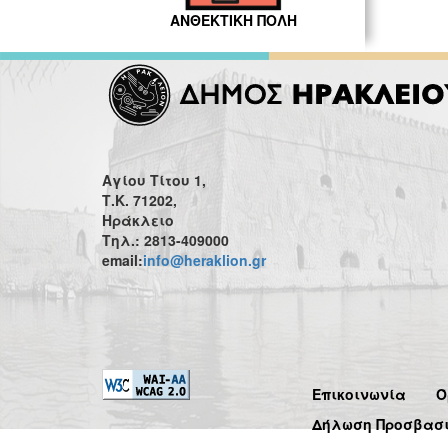
ΑΝΘΕΚΤΙΚΗ ΠΟΛΗ
Αγίου Τίτου 1,
Τ.Κ. 71202,
Ηράκλειο
Τηλ.: 2813-409000
email:
info@heraklion.gr
Επικοινωνία
Ό
Δήλωση Προσβασ