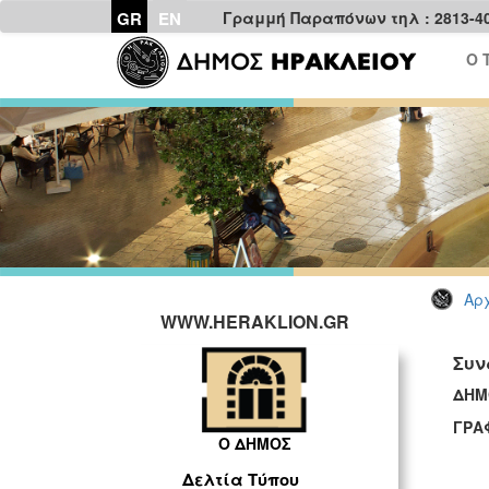
GR
EN
Γραμμή Παραπόνων τηλ : 2813-4
Ο 
Αρχ
WWW.HERAKLION.GR
Συν
ΔΗΜ
ΓΡΑ
Ο ΔΗΜΟΣ
Δελτία Τύπου