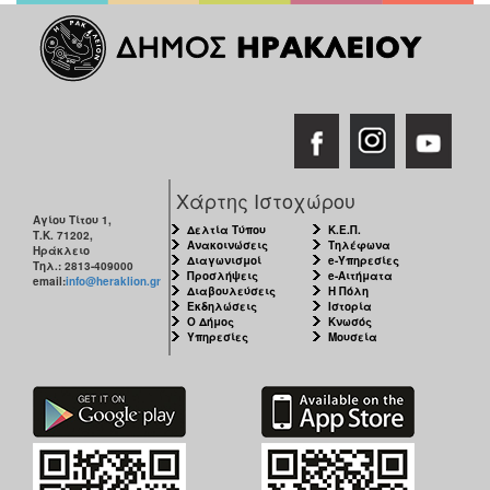
Χάρτης Ιστοχώρου
Αγίου Τίτου 1,
Δελτία Τύπου
Κ.Ε.Π.
Τ.Κ. 71202,
Ανακοινώσεις
Τηλέφωνα
Ηράκλειο
Διαγωνισμοί
e-Υπηρεσίες
Τηλ.: 2813-409000
Προσλήψεις
e-Αιτήματα
email:
info@heraklion.gr
Διαβουλεύσεις
Η Πόλη
Εκδηλώσεις
Ιστορία
Ο Δήμος
Κνωσός
Υπηρεσίες
Μουσεία