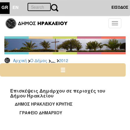
GR
EN
ΕΙΣΟΔΟΣ
Ο
Toggle
ΔΗΜΟΣ
navigati
Δελτία
Τύπου
Αρχείο
...
Αρχική
Ο Δήμος
2012
2026
2025
2024
2023
Επισκέψεις Δημάρχου σε περιοχές του
Δήμου Ηρακλείου
2022
ΔΗΜΟΣ ΗΡΑΚΛΕΙΟΥ ΚΡΗΤΗΣ
2021
ΓΡΑΦΕΙΟ ΔΗΜΑΡΧΟΥ
2020
2019