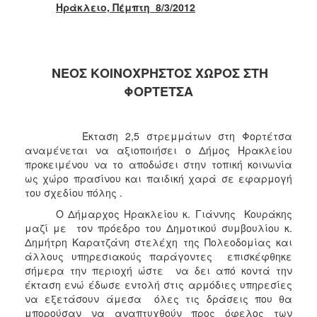
2018
Ηράκλειο, Πέμπτη 8/3/2012
2017
2016
2015
ΝΕΟΣ ΚΟΙΝΟΧΡΗΣΤΟΣ ΧΩΡΟΣ ΣΤΗ
2013
ΦΟΡΤΕΤΣΑ
2012
2011
Έκταση 2,5 στρεμμάτων στη Φορτέτσα
αναμένεται να αξιοποιήσει ο Δήμος Ηρακλείου
2010
προκειμένου να το αποδώσει στην τοπική κοινωνία
2006
ως χώρο πρασίνου και παιδική χαρά σε εφαρμογή
του σχεδίου πόλης .
Ο Δήμαρχος Ηρακλείου κ. Γιάννης Κουράκης
μαζί με τον πρόεδρο του Δημοτικού συμβουλίου κ.
Ο
Δημήτρη Καρατζάνη στελέχη της Πολεοδομίας και
ΤΟΠΟΣ
άλλους υπηρεσιακούς παράγοντες επισκέφθηκε
ΜΑΣ
σήμερα την περιοχή ώστε να δει από κοντά την
έκταση ενώ έδωσε εντολή στις αρμόδιες υπηρεσίες
ΠΟΛΙΤΙΣΜΟΣ
να εξετάσουν άμεσα όλες τις δράσεις που θα
μπορούσαν να αναπτυχθούν προς όφελος των