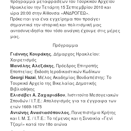
2018
πρόγραμμα μεταφράσεων του Τούρκικου Αρχείου
Ηρακλείου την Τετάρτη 15 Σεπτεμβρίου 2010 και
2017
ώρα 20:00 στην Αίθουσα «ΑΝΔΡΟΓΕΩ».
2016
Πρόκειται για ένα εγχείρημα που προάγει
σημαντικά την ιστορική και πολιτισμική μας
2015
αυτοσυνειδησία που τόσο ανάγκη έχουμε στις μέρες
2013
μας.
2012
Πρόγραμμα
2011
Γιάννης Κουράκης
, Δήμαρχος Ηρακλείου:
Χαιρετισμός
2010
Μανόλης Αλεξάκης
, Πρόεδρος Επιτροπής
2006
Εποπτείας: Έκδοση Ιεροδικαστικών Κωδίκων
Georgi Hazai
, Μέλος Ακαδημίας Βουδαπέστης: Το
Τουρκικό Αρχείο της Βικελαίας Δημοτικής
Βιβλιοθήκης
Ελισάβετ Α. Ζαχαριάδου
, Ινστιτούτο Μεσογειακών
Ο
Σπουδών / Ι.Τ.Ε.: Απολογισμός για τα έγγραφα των
ΤΟΠΟΣ
ετών 1669-1675
ΜΑΣ
Αντώνης Αναστασόπουλος
, Πανεπιστήμιο Κρήτης
και Ι. Μ. Σ. / Ι.Τ.Ε.: Το τέμενος και η Συνοικία «Γενί
ΠΟΛΙΤΙΣΜΟΣ
Τζαμί» κατά τον 18ο αιώνα