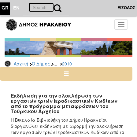
GR
EN
ΕΙΣΟΔΟΣ
Ο
Toggle
ΔΗΜΟΣ
navigati
Δελτία
Τύπου
Αρχείο
...
Αρχική
Ο Δήμος
2010
2026
2025
2024
2023
Εκδήλωση για την ολοκλήρωση των
εργασιών τριών Ιεροδικαστικών Κωδίκων
2022
από το πρόγραμμα μεταφράσεων του
2021
Τούρκικου Αρχείου
2020
Η Βικελαία Βιβλιοθήκη του Δήμου Ηρακλείου
διοργανώνει εκδήλωση με αφορμή την ολοκλήρωση
2019
των εργασιών τριών Ιεροδικαστικών Κωδίκων από το