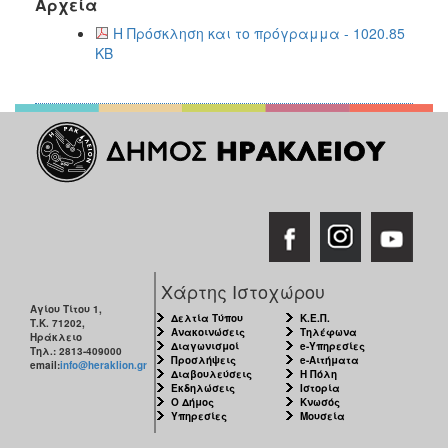
Αρχεία
ΑΝΘΕΚΤΙΚΗ
ΠΟΛΗ
Η Πρόσκληση και το πρόγραμμα - 1020.85
KB
Χάρτης Ιστοχώρου
Αγίου Τίτου 1,
Δελτία Τύπου
Κ.Ε.Π.
Τ.Κ. 71202,
Ανακοινώσεις
Τηλέφωνα
Ηράκλειο
Διαγωνισμοί
e-Υπηρεσίες
Τηλ.: 2813-409000
Προσλήψεις
e-Αιτήματα
email:
info@heraklion.gr
Διαβουλεύσεις
Η Πόλη
Εκδηλώσεις
Ιστορία
Ο Δήμος
Κνωσός
Υπηρεσίες
Μουσεία