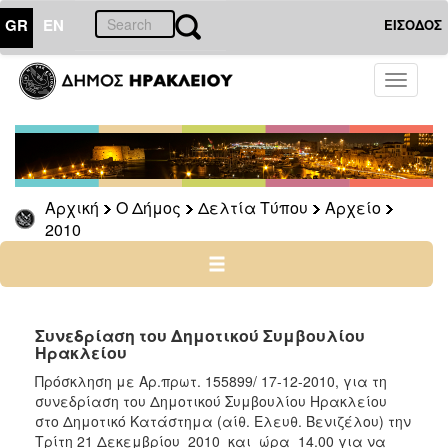
GR
EN
ΕΙΣΟΔΟΣ
Ο
Toggle
ΔΗΜΟΣ
navigati
Δελτία
Τύπου
Αρχείο
Αρχική
Ο Δήμος
Δελτία Τύπου
Αρχείο
2026
2010
2025
2024
2023
2022
Συνεδρίαση του Δημοτικού Συμβουλίου
Ηρακλείου
2021
Πρόσκληση με Αρ.πρωτ. 155899/ 17-12-2010, για τη
2020
συνεδρίαση του Δημοτικού Συμβουλίου Ηρακλείου
2019
στο Δημοτικό Κατάστημα (αίθ. Ελευθ. Βενιζέλου) την
Τρίτη 21 Δεκεμβρίου 2010 και ώρα 14.00 για να