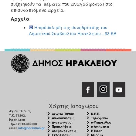
2018
συζητηθούν τα θέματα που αναγράφονται στο
2017
επισυναπτόμενο αρχείο.
Αρχεία
2016
Η πρόσκληση της συνεδρίασης του
2015
Δημοτικού Συμβουλίου Ηρακλείου - 63 KB
2013
2012
2011
2010
2006
Ο
Χάρτης Ιστοχώρου
ΤΟΠΟΣ
Αγίου Τίτου 1,
ΜΑΣ
Δελτία Τύπου
Κ.Ε.Π.
Τ.Κ. 71202,
Ανακοινώσεις
Τηλέφωνα
Ηράκλειο
Διαγωνισμοί
e-Υπηρεσίες
Τηλ.: 2813-409000
ΠΟΛΙΤΙΣΜΟΣ
Προσλήψεις
e-Αιτήματα
email:
info@heraklion.gr
Διαβουλεύσεις
Η Πόλη
Εκδηλώσεις
Ιστορία