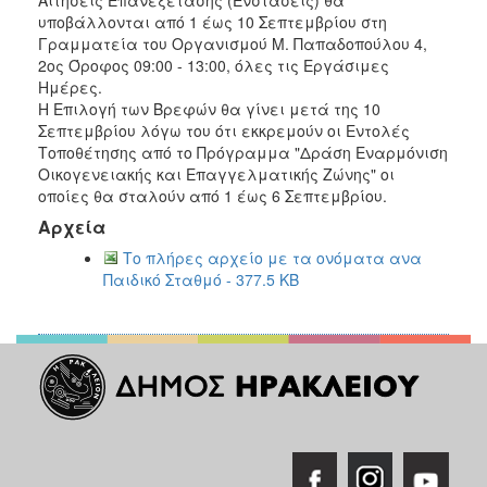
2018
υποβάλλονται από 1 έως 10 Σεπτεμβρίου στη
2017
Γραμματεία του Οργανισμού Μ. Παπαδοπούλου 4,
2ος Όροφος 09:00 - 13:00, όλες τις Εργάσιμες
2016
Ημέρες.
2015
Η Επιλογή των Βρεφών θα γίνει μετά της 10
Σεπτεμβρίου λόγω του ότι εκκρεμούν οι Εντολές
2013
Τοποθέτησης από το Πρόγραμμα "Δράση Εναρμόνιση
2012
Οικογενειακής και Επαγγελματικής Ζώνης" οι
οποίες θα σταλούν από 1 έως 6 Σεπτεμβρίου.
2011
Αρχεία
2010
Το πλήρες αρχείο με τα ονόματα ανα
2006
Παιδικό Σταθμό - 377.5 KB
Ο
ΤΟΠΟΣ
ΜΑΣ
ΠΟΛΙΤΙΣΜΟΣ