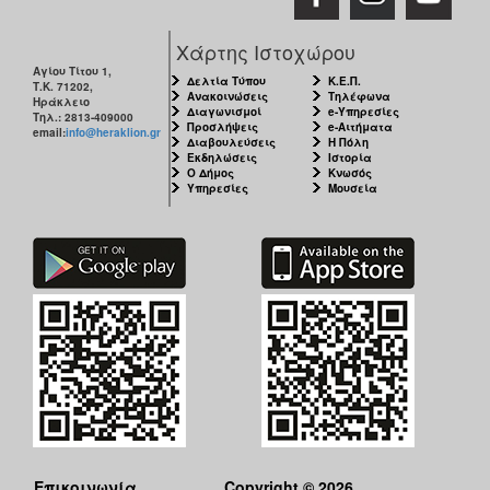
ΑΝΘΕΚΤΙΚΗ
ΠΟΛΗ
Χάρτης Ιστοχώρου
Αγίου Τίτου 1,
Δελτία Τύπου
Κ.Ε.Π.
Τ.Κ. 71202,
Ανακοινώσεις
Τηλέφωνα
Ηράκλειο
Διαγωνισμοί
e-Υπηρεσίες
Τηλ.: 2813-409000
Προσλήψεις
e-Αιτήματα
email:
info@heraklion.gr
Διαβουλεύσεις
Η Πόλη
Εκδηλώσεις
Ιστορία
Ο Δήμος
Κνωσός
Υπηρεσίες
Μουσεία
Επικοινωνία
Copyright © 2026