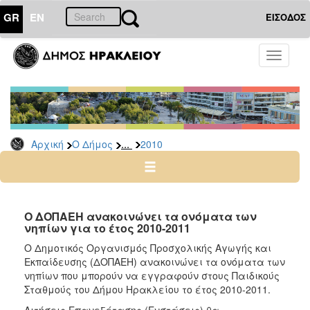
GR
EN
ΕΙΣΟΔΟΣ
Ο
Toggle
ΔΗΜΟΣ
navigati
Δελτία
Τύπου
Αρχείο
...
Αρχική
Ο Δήμος
2010
2026
2025
2024
2023
Ο ΔΟΠΑΕΗ ανακοινώνει τα ονόματα των
νηπίων για το έτος 2010-2011
2022
Ο Δημοτικός Οργανισμός Προσχολικής Αγωγής και
2021
Εκπαίδευσης (ΔΟΠΑΕΗ) ανακοινώνει τα ονόματα των
2020
νηπίων που μπορούν να εγγραφούν στους Παιδικούς
Σταθμούς του Δήμου Ηρακλείου το έτος 2010-2011.
2019
Αιτήσεις Επανεξέτασης (Ενστάσεις) θα