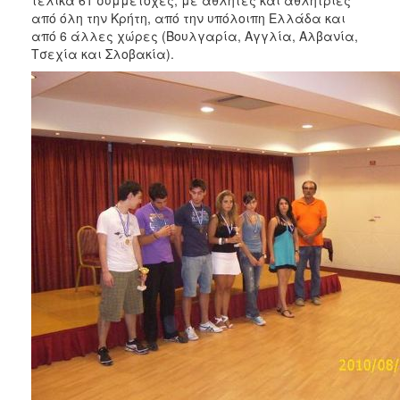
2018
από όλη την Κρήτη, από την υπόλοιπη Ελλάδα και
2017
από 6 άλλες χώρες (Βουλγαρία, Αγγλία, Αλβανία,
Τσεχία και Σλοβακία).
2016
2015
2013
2012
2011
2010
2006
Ο
ΤΟΠΟΣ
ΜΑΣ
ΠΟΛΙΤΙΣΜΟΣ