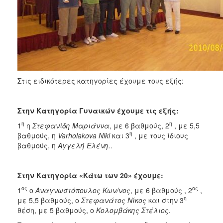
Στις ειδικότερες κατηγορίες έχουμε τους εξής:
Στην Κατηγορία Γυναικών έχουμε τις εξής:
η
η
1
η
Στεφανίδη Μαριάννα
, με 6 βαθμούς, 2
, με 5,5
η
βαθμούς, η
Varholakova
Niki
και 3
, με τους ίδιους
βαθμούς, η
Αγγελή Ελένη.
.
Στην Κατηγορία «Κάτω των 20» έχουμε:
ος
ος
1
ο
Αναγνωστόπουλος Κων/νος
, με 6 βαθμούς , 2
,
η
με 5,5 βαθμούς, ο
Στεφανάτος Νίκος
και στην 3
θέση, με 5 βαθμούς, ο
Κολομβάκης Στέλιος
.
η