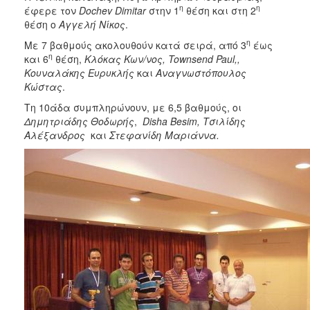
η
η
έφερε τον
Dochev
Dimitar
στην 1
θέση και στη 2
θέση ο
Αγγελή Νίκος
.
η
Με 7 βαθμούς ακολουθούν κατά σειρά, από 3
έως
η
και 6
θέση,
Κλόκας Κων/νος
, Townsend
Paul
,,
Κουναλάκης Ευρυκλής
και
Αναγνωστόπουλος
Κώστας
.
Τη 10άδα συμπληρώνουν, με 6,5 βαθμούς, οι
Δημητριάδης Θοδωρής
,
Disha
Besim
, Τσιλίδης
Αλέξανδρος
και
Στεφανίδη Μαριάννα.