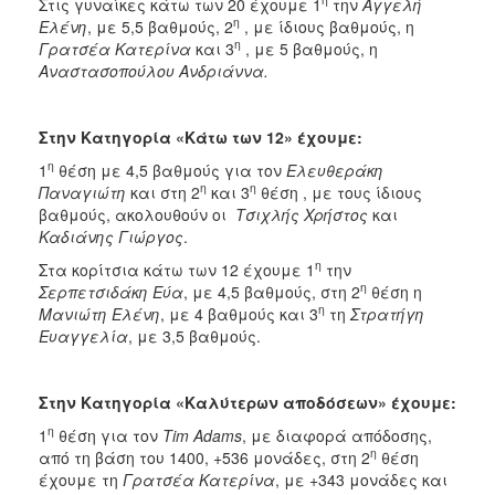
Στις γυναίκες κάτω των 20 έχουμε 1
την
Αγγελή
η
Ελένη
, με 5,5 βαθμούς, 2
, με ίδιους βαθμούς, η
η
Γρατσέα Κατερίνα
και 3
, με 5 βαθμούς, η
Αναστασοπούλου Ανδριάννα.
Στην Κατηγορία «Κάτω των 12» έχουμε:
η
1
θέση με 4,5 βαθμούς για τον
Ελευθεράκη
η
η
Παναγιώτη
και στη 2
και 3
θέση , με τους ίδιους
βαθμούς, ακολουθούν οι
Τσιχλής Χρήστος
και
Καδιάνης Γιώργος
.
η
Στα κορίτσια κάτω των 12 έχουμε 1
την
η
Σερπετσιδάκη Εύα
, με 4,5 βαθμούς, στη 2
θέση η
η
Μανιώτη Ελένη
, με 4 βαθμούς και 3
τη
Στρατήγη
Ευαγγελία
, με 3,5 βαθμούς.
Στην Κατηγορία «Καλύτερων αποδόσεων» έχουμε:
η
1
θέση για τον
Tim
Adams
, με διαφορά απόδοσης,
η
από τη βάση του 1400, +536 μονάδες, στη 2
θέση
έχουμε τη
Γρατσέα Κατερίνα
, με +343 μονάδες και