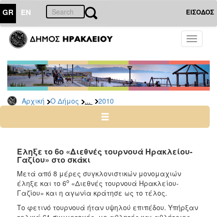
GR
EN
ΕΙΣΟΔΟΣ
Ο
Toggle
ΔΗΜΟΣ
navigati
Δελτία
Τύπου
Αρχείο
...
Αρχική
Ο Δήμος
2010
2026
2025
2024
2023
Έληξε το 6ο «Διεθνές τουρνουά Ηρακλείου-
Γαζίου» στο σκάκι
2022
Μετά από 8 μέρες συγκλονιστικών μονομαχιών
2021
ο
έληξε και το 6
«Διεθνές τουρνουά Ηρακλείου-
2020
Γαζίου» και η αγωνία κράτησε ως το τέλος.
2019
Το φετινό τουρνουά ήταν υψηλού επιπέδου. Υπήρξαν
τελικά 61 συμμετοχές, με αθλητές και αθλήτριες