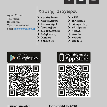
Χάρτης Ιστοχώρου
Αγίου Τίτου 1,
Δελτία Τύπου
Κ.Ε.Π.
Τ.Κ. 71202,
Ανακοινώσεις
Τηλέφωνα
Ηράκλειο
Διαγωνισμοί
e-Υπηρεσίες
Τηλ.: 2813-409000
Προσλήψεις
e-Αιτήματα
email:
info@heraklion.gr
Διαβουλεύσεις
Η Πόλη
Εκδηλώσεις
Ιστορία
Ο Δήμος
Κνωσός
Υπηρεσίες
Μουσεία
Επικοινωνία
Copyright © 2026