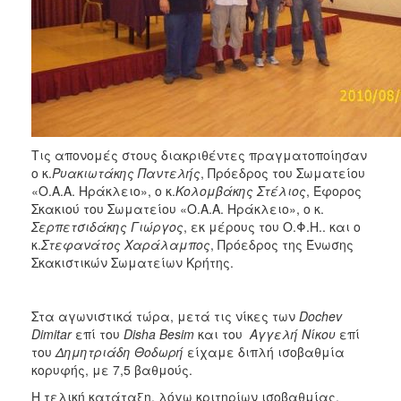
Τις απονομές στους διακριθέντες πραγματοποίησαν
ο κ.
Ρυακιωτάκης Παντελής
, Πρόεδρος του Σωματείου
«Ο.Α.Α. Ηράκλειο», ο κ.
Κολομβάκης Στέλιος
, Έφορος
Σκακιού του Σωματείου «Ο.Α.Α. Ηράκλειο», ο κ.
Σερπετσιδάκης Γιώργος
, εκ μέρους του Ο.Φ.Η.. και ο
κ.
Στεφανάτος Χαράλαμπος
, Πρόεδρος της Ένωσης
Σκακιστικών Σωματείων Κρήτης.
Στα αγωνιστικά τώρα, μετά τις νίκες των
Dochev
Dimitar
επί του
Disha
Besim
και του
Αγγελή Νίκου
επί
του
Δημητριάδη Θοδωρή
είχαμε διπλή ισοβαθμία
κορυφής, με 7,5 βαθμούς.
Η τελική κατάταξη, λόγω κριτηρίων ισοβαθμίας,