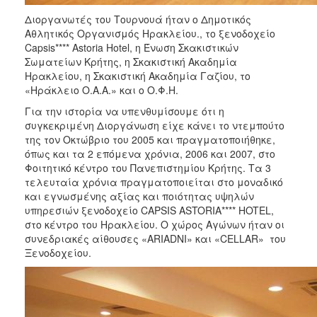
ΑΝΘΕΚΤΙΚΗ
Διοργανωτές του Τουρνουά ήταν ο Δημοτικός
ΠΟΛΗ
Αθλητικός Οργανισμός Ηρακλείου., το ξενοδοχείο
Capsis**** Astoria Hotel, η Ένωση Σκακιστικών
Σωματείων Κρήτης, η Σκακιστική Ακαδημία
Ηρακλείου, η Σκακιστική Ακαδημία Γαζίου, το
«Ηράκλειο Ο.Α.Α.» και ο Ο.Φ.Η.
Για την ιστορία να υπενθυμίσουμε ότι η
συγκεκριμένη Διοργάνωση είχε κάνει το ντεμπούτο
της τον Οκτώβριο του 2005 και πραγματοποιήθηκε,
όπως και τα 2 επόμενα χρόνια, 2006 και 2007, στο
Φοιτητικό κέντρο του Πανεπιστημίου Κρήτης. Τα 3
τελευταία χρόνια πραγματοποιείται στο μοναδικό
και εγνωσμένης αξίας και ποιότητας υψηλών
υπηρεσιών ξενοδοχείο CAPSIS ASTORIA**** HOTEL,
στο κέντρο του Ηρακλείου. Ο χώρος Αγώνων ήταν οι
συνεδριακές αίθουσες «ARIADNI» και «CELLAR» του
Ξενοδοχείου.