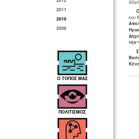
2012
Δήμο
2011
Ο
και 
2010
Αποτ
2006
Ηρακ
Δημ
την 
Σ’ α
Βούτ
Κέντ
Ο ΤΟΠΟΣ ΜΑΣ
ΠΟΛΙΤΙΣΜΟΣ