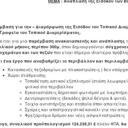
ΘΕΜΑ
: Ανάπλαση της Εισόδου των Β
ύμβαση για την « Διαμόρφωση
της Εισόδου του Τοπικού Δι
 Γραφεία του Τοπικού Διαμερίσματος.
ειται για μια
παρέμβαση ανακατασκευής και ανάπλασης
τ
λικού μήκους περίπου 300μ
, όπου δημιουργούνται
σύγχρονες
οχημάτων και των πεζών
που είναι σήμερα ιδιαίτερα προβλη
ι ένα έργο που αναβαθμίζει το περιβάλλον και περιλαμβάν
Κατασκευές πεζοδρομίων με πλακοστρώσεις ( δεν υπάρχο
Χώροι στάθμευσης
Τοποθέτηση αστικού εξοπλισμού (στάση λεωφορείο
φιλικά στο περιβάλλον
Εγκαταστάσεις δημοτικού φωτισμού με λαμπτήρε
Δεντροφυτεύσεις (δεκάδες ψηλά δέντρα & φυτά).
Τοιχία αντιστήριξης και στηθαία όπου απαιτείται.
Σχάρες και αποστραγγιστικό κανάλι για την απορ
Φρεζάρισμα δρόμου και νέες ασφαλτοστρώσεις
ργο, συνολικού προϋπολογισμού 124.239,31 €
πλέον ΦΠΑ,
θα