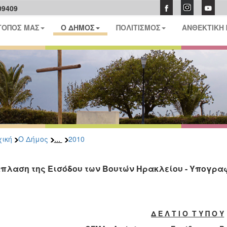
09409
ΤΟΠΟΣ ΜΑΣ
Ο ΔΗΜΟΣ
ΠΟΛΙΤΙΣΜΟΣ
ΑΝΘΕΚΤΙΚΗ
...
ική
Ο Δήμος
2010
πλαση της Εισόδου των Βουτών Ηρακλείου - Υπογρ
Δ Ε Λ Τ Ι Ο Τ Υ Π Ο Υ