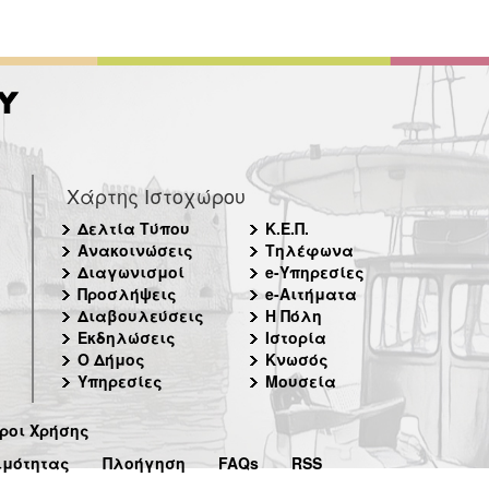
Χάρτης Ιστοχώρου
Δελτία Τύπου
Κ.Ε.Π.
Ανακοινώσεις
Τηλέφωνα
Διαγωνισμοί
e-Υπηρεσίες
Προσλήψεις
e-Αιτήματα
Διαβουλεύσεις
Η Πόλη
Εκδηλώσεις
Ιστορία
Ο Δήμος
Κνωσός
Υπηρεσίες
Μουσεία
ροι Χρήσης
ιμότητας
Πλοήγηση
FAQs
RSS