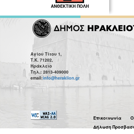
ΑΝΘΕΚΤΙΚΗ ΠΟΛΗ
Αγίου Τίτου 1,
Τ.Κ. 71202,
Ηράκλειο
Τηλ.: 2813-409000
email:
info@heraklion.gr
Επικοινωνία
Ό
Δήλωση Προσβασ