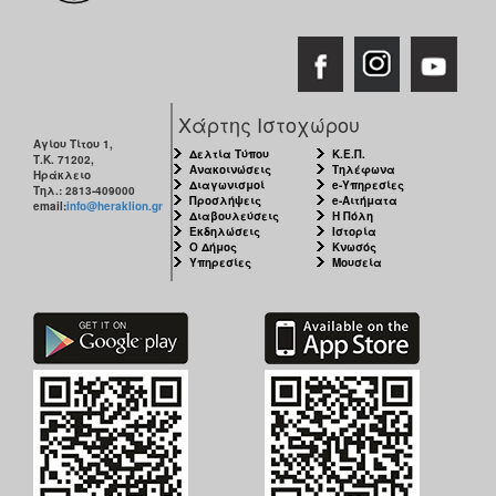
Χάρτης Ιστοχώρου
Αγίου Τίτου 1,
Δελτία Τύπου
Κ.Ε.Π.
Τ.Κ. 71202,
Ανακοινώσεις
Τηλέφωνα
Ηράκλειο
Διαγωνισμοί
e-Υπηρεσίες
Τηλ.: 2813-409000
Προσλήψεις
e-Αιτήματα
email:
info@heraklion.gr
Διαβουλεύσεις
Η Πόλη
Εκδηλώσεις
Ιστορία
Ο Δήμος
Κνωσός
Υπηρεσίες
Μουσεία