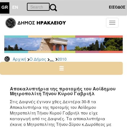
GR
EN
ΕΙΣΟΔΟΣ
Ο
Toggle
ΔΗΜΟΣ
navigati
Δελτία
Τύπου
Αρχείο
...
Αρχική
Ο Δήμος
2010
2026
2025
2024
2023
Αποκαλυπτήρια της προτομής του Αοίδημου
Μητροπολίτη Τήνου Κυρού Γαβριήλ
2022
Στις Δαφνές έγιναν χθες Δευτέρα 30-8 τα
2021
Αποκαλυπτήρια της προτομής του Αοίδημου
2020
Μητροπολίτη Τήνου Κυρού Γαβριήλ που είχε
καταγωγή από τις Δαφνές. Τα αποκαλυπτήρια
2019
έκανε ο Μητροπολίτης Τήνου-Σύρου κ.Δωρόθεος με