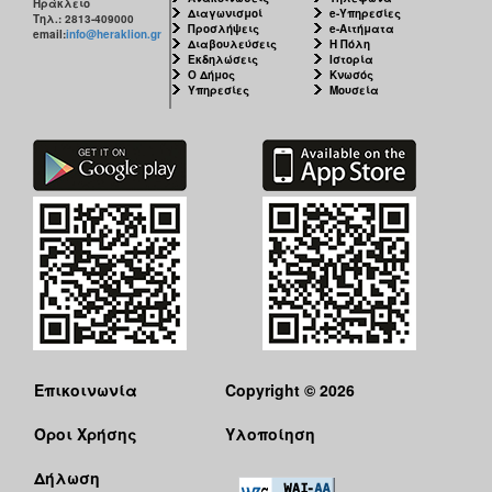
Ηράκλειο
Διαγωνισμοί
e-Υπηρεσίες
Τηλ.: 2813-409000
Προσλήψεις
e-Αιτήματα
email:
info@heraklion.gr
Διαβουλεύσεις
Η Πόλη
Εκδηλώσεις
Ιστορία
Ο Δήμος
Κνωσός
Υπηρεσίες
Μουσεία
Επικοινωνία
Copyright © 2026
Όροι Χρήσης
Υλοποίηση
Δήλωση