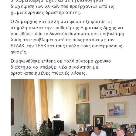
2018
διαχείριση των υλικών που προέρχονται από τις
2017
χωματουργικές δραστηριότητες.
2016
Ο Δήμαρχος για άλλη μια φορά εξέφρασε τη
στήριξη του και την πρόθεση της Δημοτικής Αρχής να
2015
προωθήσει όσο το δυνατόν συντομότερα μια βιώσιμη
2013
λύση στο πρόβλημα αυτό σε συνεργασία με τον
ΕΣΔΑΚ, την ΤΕΔΚ και τους υπόλοιπους συναρμόδιους
2012
φορείς.
2011
Συμφωνήθηκε επίσης σε πολύ σύντομο χρονικό
2010
διάστημα να υπάρξει νέα συνάντηση με
οριστικοποιημένες πιθανές λύσεις.
2006
Ο
ΤΟΠΟΣ
ΜΑΣ
ΠΟΛΙΤΙΣΜΟΣ