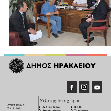
ΑΝΘΕΚΤΙΚΗ
ΠΟΛΗ
Χάρτης Ιστοχώρου
Αγίου Τίτου 1,
Δελτία Τύπου
Κ.Ε.Π.
Τ.Κ. 71202,
Ανακοινώσεις
Τηλέφωνα