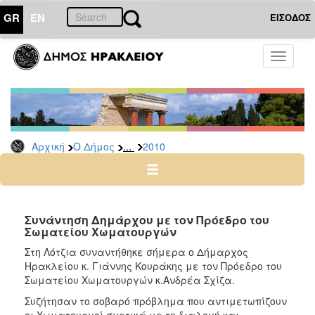
GR
EN
ΕΙΣΟΔΟΣ
Ο
Toggle
ΔΗΜΟΣ
navigati
Δελτία
Τύπου
Αρχείο
...
Αρχική
Ο Δήμος
2010
2026
2025
2024
2023
Συνάντηση Δημάρχου με τον Πρόεδρο του
Σωματείου Χωματουργών
2022
Στη Λότζια συναντήθηκε σήμερα ο Δήμαρχος
2021
Ηρακλείου κ. Γιάννης Κουράκης με τον Πρόεδρο του
2020
Σωματείου Χωματουργών κ.Ανδρέα Σχίζα.
2019
Συζήτησαν το σοβαρό πρόβλημα που αντιμετωπίζουν
οι Χωματουργοί σχετικά με τη διαλογή και