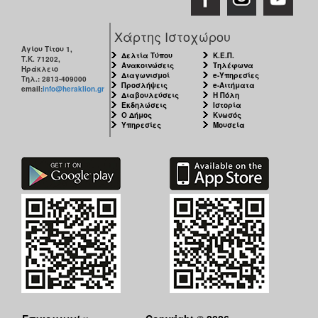
Χάρτης Ιστοχώρου
Αγίου Τίτου 1,
Δελτία Τύπου
Κ.Ε.Π.
Τ.Κ. 71202,
Ανακοινώσεις
Τηλέφωνα
Ηράκλειο
Διαγωνισμοί
e-Υπηρεσίες
Τηλ.: 2813-409000
Προσλήψεις
e-Αιτήματα
email:
info@heraklion.gr
Διαβουλεύσεις
Η Πόλη
Εκδηλώσεις
Ιστορία
Ο Δήμος
Κνωσός
Υπηρεσίες
Μουσεία