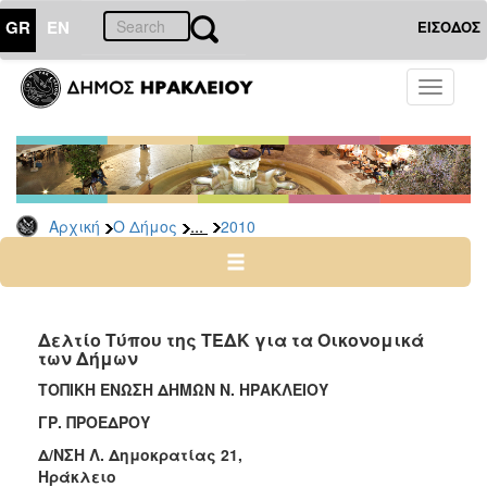
GR
EN
ΕΙΣΟΔΟΣ
Ο
Toggle
ΔΗΜΟΣ
navigati
Δελτία
Τύπου
Αρχείο
...
Αρχική
Ο Δήμος
2010
2026
2025
2024
2023
Δελτίο Τύπου της ΤΕΔΚ για τα Οικονομικά
των Δήμων
2022
ΤΟΠΙΚΗ ΕΝΩΣΗ ΔΗΜΩΝ Ν. ΗΡΑΚΛΕΙΟΥ
2021
ΓΡ. ΠΡΟΕΔΡΟΥ
2020
Δ/ΝΣΗ Λ. Δημοκρατίας 21,
2019
Ηράκλειο