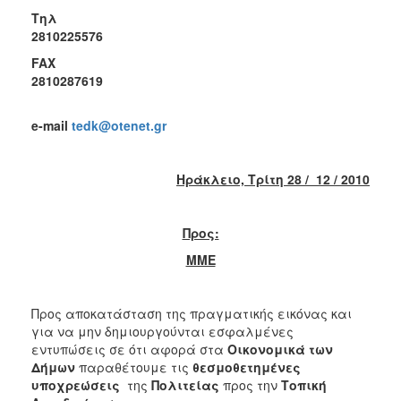
2018
Τηλ
2017
28102255
2016
FAX
28102876
2015
2013
e
-
mail
tedk
@
otenet
.
gr
2012
2011
Ηράκλειο, Τρίτη 28 / 12 / 2010
2010
2006
Προς:
ΜΜΕ
Ο
Προς αποκατάσταση της πραγματικής εικόνας και
ΤΟΠΟΣ
για να μην δημιουργούνται εσφαλμένες
ΜΑΣ
εντυπώσεις σε ότι αφορά στα
Οικονομικά των
Δήμων
παραθέτουμε τις
θεσμοθετημένες
ΠΟΛΙΤΙΣΜΟΣ
υποχρεώσεις
της
Πολιτείας
προς την
Τοπική