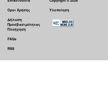
Επικοινωνία
Copyright © 2026
Όροι Χρήσης
Υλοποίηση
Δήλωση
Προσβασιμότητας
Πλοήγηση
FAQs
RSS