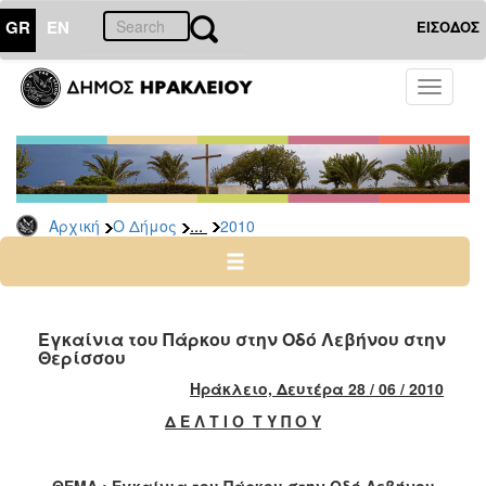
GR
EN
ΕΙΣΟΔΟΣ
Ο
Toggle
ΔΗΜΟΣ
navigati
Δελτία
Τύπου
Αρχείο
...
Αρχική
Ο Δήμος
2010
2026
2025
2024
2023
Εγκαίνια του Πάρκου στην Οδό Λεβήνου στην
Θερίσσου
2022
Ηράκλειο, Δευτέρα
28 /
06 /
2010
2021
Δ Ε Λ Τ Ι Ο Τ Υ Π Ο Υ
2020
2019
ΘΕΜΑ
: Εγκαίνια του Πάρκου στην Οδό Λεβήνου