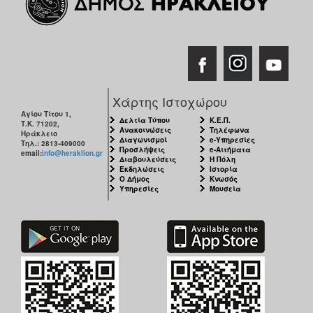
Χάρτης Ιστοχώρου
Αγίου Τίτου 1,
Δελτία Τύπου
Κ.Ε.Π.
Τ.Κ. 71202,
Ανακοινώσεις
Τηλέφωνα
Ηράκλειο
Διαγωνισμοί
e-Υπηρεσίες
Τηλ.: 2813-409000
Προσλήψεις
e-Αιτήματα
email:
info@heraklion.gr
Διαβουλεύσεις
Η Πόλη
Εκδηλώσεις
Ιστορία
Ο Δήμος
Κνωσός
Υπηρεσίες
Μουσεία