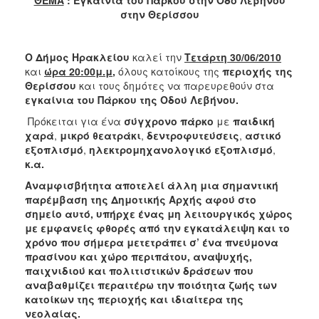
2018
στην Θερίσσου
2017
2016
Ο
Δήμος Ηρακλείου
καλεί την
Τετάρτη 30/06/2010
2015
και
ώρα 20:00μ.μ
,
όλους κατοίκους της
περιοχής της
Θερίσσου
και τους δημότες
να παρευρεθούν στα
2013
εγκαίνια του Πάρκου της Οδού Λεβήνου.
2012
Πρόκειται για ένα
σύγχρονο πάρκο
με
παιδική
2011
χαρά
,
μικρό θεατράκι
,
δεντροφυτεύσεις
,
αστικό
εξοπλισμό
,
ηλεκτρομηχανολογικό εξοπλισμό
,
2010
κ.α.
2006
Αναμφισβήτητα αποτελεί άλλη μια σημαντική
παρέμβαση της Δημοτικής Αρχής αφού στο
σημείο αυτό, υπήρχε ένας μη λειτουργικός χώρος
με εμφανείς φθορές από την εγκατάλειψη και το
χρόνο που σήμερα μετετράπει σ’ ένα πνεύμονα
Ο
ΤΟΠΟΣ
πρασίνου και χώρο περιπάτου, αναψυχής,
ΜΑΣ
παιχνιδιού και πολιτιστικών δράσεων που
αναβαθμίζει περαιτέρω την ποιότητα ζωής των
ΠΟΛΙΤΙΣΜΟΣ
κατοίκων της περιοχής και ιδιαίτερα της
νεολαίας.