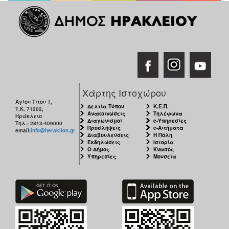
Χάρτης Ιστοχώρου
Αγίου Τίτου 1,
Δελτία Τύπου
Κ.Ε.Π.
Τ.Κ. 71202,
Ανακοινώσεις
Τηλέφωνα
Ηράκλειο
Διαγωνισμοί
e-Υπηρεσίες
Τηλ.: 2813-409000
Προσλήψεις
e-Αιτήματα
email:
info@heraklion.gr
Διαβουλεύσεις
Η Πόλη
Εκδηλώσεις
Ιστορία
Ο Δήμος
Κνωσός
Υπηρεσίες
Μουσεία