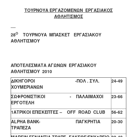
2018
2017
ΤΟΥΡΝΟΥΑ ΕΡΓΑΖΟΜΕΝΩΝ ΕΡΓΑΣΙΑΚΟΣ
ΑΘΛΗΤΙΣΜΟΣ
2016
2015
Ο
28
ΤΟΥΡΝΟΥΑ
ΜΠΑΣΚΕΤ ΕΡΓΑΣΙΑΚΟΥ
2013
ΑΘΛΗΤΙΣΜΟΥ
2012
2011
2010
ΑΠΟΤΕΛΕΣΜΑΤΑ ΑΓΩΝΩΝ ΕΡΓΑΣΙΑΚΟΥ
ΑΘΛΗΤΙΣΜΟΥ 2010
2006
ΔΙΚΗΓΟΡΟΙ
-ΠΟΛ . ΣΥΛ.
24-49
ΧΟΥΜΕΡΙΑΝΩΝ
ΣΩΦΡΟΝΙΣΤΙΚΟΙ - ΠΑΛΑΙΜΑΧΟΙ
23-66
ΕΡΓΟΤΕΛΗ
Ο
ΤΟΠΟΣ
1ΑΤΡΙΚΟΙ
ΕΠΙΣΚΕΠΤΕΣ
–
OFF
ROAD
CLUB
56-62
ΜΑΣ
ALPHA BANK-
ΠΑΓΚΡΗΤΙΑ
20-30
ΠΟΛΙΤΙΣΜΟΣ
ΤΡΑΠΕΖΑ
MARFIN ΕΓΝΑΝΤΙΑ ΤΡΑΠΕ- ΕΛΚΕΘΕ/ΕΝΥΔΡΕΙΟ
32-48