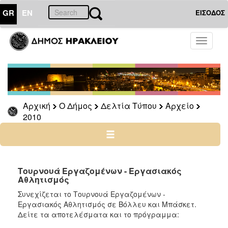
GR
EN
ΕΙΣΟΔΟΣ
Ο
Toggle
ΔΗΜΟΣ
navigati
Δελτία
Τύπου
Αρχείο
Αρχική
Ο Δήμος
Δελτία Τύπου
Αρχείο
2026
2010
2025
2024
2023
2022
Τουρνουά Εργαζομένων - Εργασιακός
Αθλητισμός
2021
Συνεχίζεται το Τουρνουά Εργαζομένων -
2020
Εργασιακός Αθλητισμός σε Βόλλευ και Μπάσκετ.
2019
Δείτε τα αποτελέσματα και το πρόγραμμα: