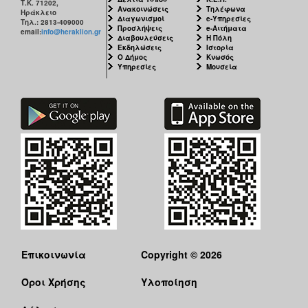
Τ.Κ. 71202,
Ανακοινώσεις
Τηλέφωνα
Ηράκλειο
Διαγωνισμοί
e-Υπηρεσίες
Τηλ.: 2813-409000
Προσλήψεις
e-Αιτήματα
email:
info@heraklion.gr
Διαβουλεύσεις
Η Πόλη
Εκδηλώσεις
Ιστορία
Ο Δήμος
Κνωσός
Υπηρεσίες
Μουσεία
Επικοινωνία
Copyright © 2026
Όροι Χρήσης
Υλοποίηση