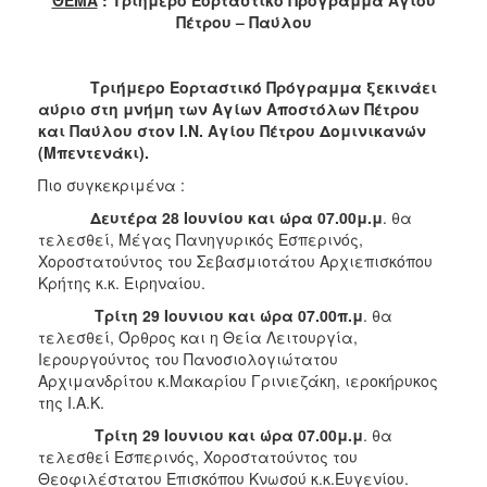
2018
Πέτρου – Παύλου
2017
2016
Τριήμερο Εορταστικό Πρόγραμμα ξεκινάει
2015
αύριο στη μνήμη των Αγίων Αποστόλων Πέτρου
και Παύλου στον Ι.Ν. Αγίου Πέτρου Δομινικανών
2013
(Μπεντενάκι).
2012
Πιο συγκεκριμένα :
2011
Δευτέρα 28 Ιουνίου και ώρα 07.00μ.μ
. θα
2010
τελεσθεί, Μέγας Πανηγυρικός Εσπερινός,
Χοροστατούντος του Σεβασμιοτάτου Αρχιεπισκόπου
2006
Κρήτης κ.κ. Ειρηναίου.
Τρίτη 29 Ιουνιου και ώρα 07.00π.μ
. θα
τελεσθεί, Όρθρος και η Θεία Λειτουργία,
Ιερουργούντος του Πανοσιολογιώτατου
Ο
Αρχιμανδρίτου κ.Μακαρίου Γρινιεζάκη, ιεροκήρυκος
ΤΟΠΟΣ
της Ι.Α.Κ.
ΜΑΣ
Τρίτη 29 Ιουνιου και ώρα 07.00μ.μ
. θα
ΠΟΛΙΤΙΣΜΟΣ
τελεσθεί Εσπερινός, Χοροστατούντος του
Θεοφιλέστατου Επισκόπου Κνωσού κ.κ.Ευγενίου.