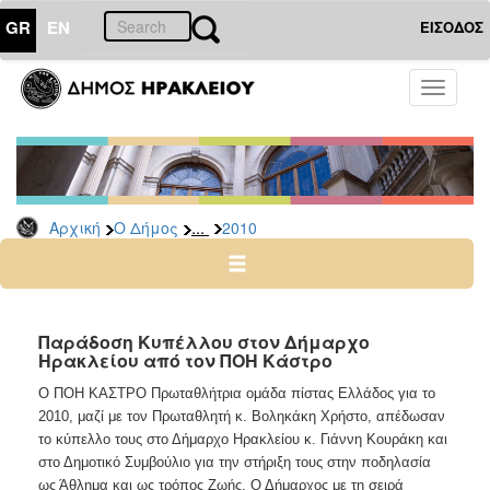
GR
EN
ΕΙΣΟΔΟΣ
Ο
Toggle
ΔΗΜΟΣ
navigati
Δελτία
Τύπου
Αρχείο
...
Αρχική
Ο Δήμος
2010
2026
2025
2024
2023
Παράδοση Κυπέλλου στον Δήμαρχο
Ηρακλείου από τον ΠΟΗ Κάστρο
2022
2021
Ο ΠΟΗ ΚΑΣΤΡΟ Πρωταθλήτρια ομάδα πίστας Ελλάδος για το
2010, μαζί με τον Πρωταθλητή κ. Βοληκάκη Χρήστο, απέδωσαν
2020
το κύπελλο τους στο Δήμαρχο Ηρακλείου κ. Γιάννη Κουράκη και
2019
στο Δημοτικό Συμβούλιο για την στήριξη τους στην ποδηλασία
ως Άθλημα και ως τρόπος Ζωής. Ο Δήμαρχος με τη σειρά