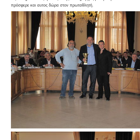
2018
πρόσφερε και αυτος δώρα στον πρωταθλητή.
2017
2016
2015
2013
2012
2011
2010
2006
Ο
ΤΟΠΟΣ
ΜΑΣ
ΠΟΛΙΤΙΣΜΟΣ