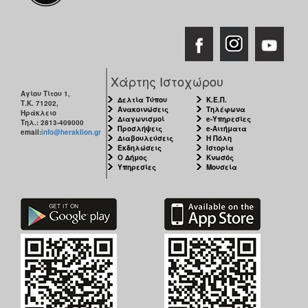
Χάρτης Ιστοχώρου
Αγίου Τίτου 1,
Δελτία Τύπου
Κ.Ε.Π.
Τ.Κ. 71202,
Ανακοινώσεις
Τηλέφωνα
Ηράκλειο
Διαγωνισμοί
e-Υπηρεσίες
Τηλ.: 2813-409000
Προσλήψεις
e-Αιτήματα
email:
info@heraklion.gr
Διαβουλεύσεις
Η Πόλη
Εκδηλώσεις
Ιστορία
Ο Δήμος
Κνωσός
Υπηρεσίες
Μουσεία