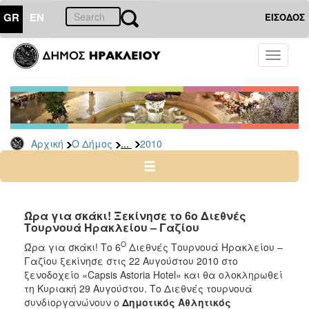
GR
EN
ΕΙΣΟΔΟΣ
Ο
Toggle
ΔΗΜΟΣ
navigati
Δελτία
Τύπου
Αρχείο
...
Αρχική
Ο Δήμος
2010
2026
2025
2024
2023
Ώρα για σκάκι! Ξεκίνησε το 6o Διεθνές
Τουρνουά Ηρακλείου – Γαζίου
2022
Ο
Ώρα για σκάκι! Το 6
Διεθνές Τουρνουά Ηρακλείου –
2021
Γαζίου ξεκίνησε στις 22 Αυγούστου 2010 στο
2020
ξενοδοχείο «Capsis Astoria Hotel» και θα ολοκληρωθεί
τη Κυριακή 29 Αυγούστου. Το Διεθνές τουρνουά
2019
συνδιοργανώνουν ο
Δημοτικός Αθλητικός