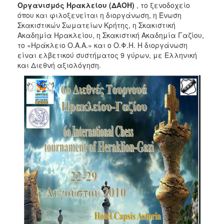
2018
Οργανισμός Ηρακλείου
(ΔΑΟΗ)
, το ξενοδοχείο
όπου και φιλοξενείται η διοργάνωση, η Ένωση
2017
Σκακιστικών Σωματείων Κρήτης, η Σκακιστική
2016
Ακαδημία Ηρακλείου, η Σκακιστική Ακαδημία Γαζίου,
το «Ηράκλειο Ο.Α.Α.» και ο Ο.Φ.Η. Η διοργάνωση
2015
είναι ελβετικού συστήματος 9 γύρων, με Ελληνική
2013
και Διεθνή αξιολόγηση.
2012
2011
2010
2006
Ο
ΤΟΠΟΣ
ΜΑΣ
ΠΟΛΙΤΙΣΜΟΣ