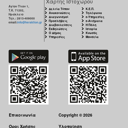
Χάρτης Ιστοχώρου
Αγίου Τίτου 1,
Δελτία Τύπου
Κ.Ε.Π.
Τ.Κ. 71202,
Ανακοινώσεις
Τηλέφωνα
Ηράκλειο
Διαγωνισμοί
e-Υπηρεσίες
Τηλ.: 2813-409000
Προσλήψεις
e-Αιτήματα
email:
info@heraklion.gr
Διαβουλεύσεις
Η Πόλη
Εκδηλώσεις
Ιστορία
Ο Δήμος
Κνωσός
Υπηρεσίες
Μουσεία
Επικοινωνία
Copyright © 2026
Όροι Χρήσης
Υλοποίηση