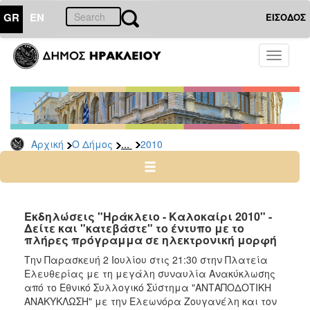
GR
EN
ΕΙΣΟΔΟΣ
Ο
Toggle
ΔΗΜΟΣ
navigati
Δελτία
Τύπου
Αρχείο
...
Αρχική
Ο Δήμος
2010
2026
2025
2024
2023
Εκδηλώσεις "Ηράκλειο - Καλοκαίρι 2010" -
Δείτε και "κατεβάστε" το έντυπο με το
2022
πλήρες πρόγραμμα σε ηλεκτρονική μορφή
2021
Την Παρασκευή 2 Ιουλίου στις 21:30 στην Πλατεία
2020
Ελευθερίας με τη μεγάλη συναυλία Ανακύκλωσης
από το Εθνικό Συλλογικό Σύστημα "ΑΝΤΑΠΟΔΟΤΙΚΗ
2019
ΑΝΑΚΥΚΛΩΣΗ" με την Ελεωνόρα Ζουγανέλη και τον