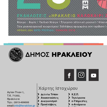
ΑΝΘΕΚΤΙΚΗ
ΠΟΛΗ
Χάρτης Ιστοχώρου
Αγίου Τίτου 1,
Δελτία Τύπου
Κ.Ε.Π.
Τ.Κ. 71202,
Ανακοινώσεις
Τηλέφωνα
Ηράκλειο
Διαγωνισμοί
e-Υπηρεσίες
Τηλ.: 2813-409000
Προσλήψεις
e-Αιτήματα
email:
info@heraklion.gr