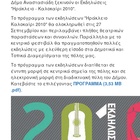
2018
Δήμο Αναστασιάδη ξεκινούν οι Εκδηλώσεις
"Ηράκλειο - Καλοκαίρι 2010".
2017
Το πρόγραμμα των εκδηλώσεων "Ηράκλειο
2016
Καλοκαίρι 2010" θα ολοκληρωθεί στις 27
2015
Σεπτεμβρίου και περιλαμβάνει πλήθος θεατρικών
παραστάσεων και συναυλιών. Παράλληλα με το
2013
κεντρικό φεστιβάλ θα πραγματοποηθούν πολλές
2012
εκδηλώσεις με ελεύθερη είσοδο στα Δημοτικά και
Τοπικά Διαμερίσματα της πόλης μας.
2011
Το πρόγραμμα των εκδηλώσεων διατίθεται σε
2010
έντυπη μορφή σε κεντρικά σημεία της πόλης και σε
2006
ηλεκτρονική μορφή στη διαδικτυακή πύλη του Δήμου.
Κατεβάστε το επιλέγοντας
ΠΡΟΓΡΑΜΜΑ (3,53 ΜΒ
.pdf)
.
Ο
ΤΟΠΟΣ
ΜΑΣ
ΠΟΛΙΤΙΣΜΟΣ