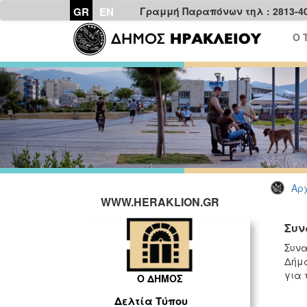
GR
EN
Γραμμή Παραπόνων τηλ : 2813-4
Ο 
Αρχ
WWW.HERAKLION.GR
Συν
Συνα
Δήμα
για 
Ο ΔΗΜΟΣ
Δελτία Τύπου