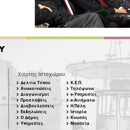
Χάρτης Ιστοχώρου
Δελτία Τύπου
Κ.Ε.Π.
Ανακοινώσεις
Τηλέφωνα
Διαγωνισμοί
e-Υπηρεσίες
Προσλήψεις
e-Αιτήματα
Διαβουλεύσεις
Η Πόλη
Εκδηλώσεις
Ιστορία
Ο Δήμος
Κνωσός
Υπηρεσίες
Μουσεία