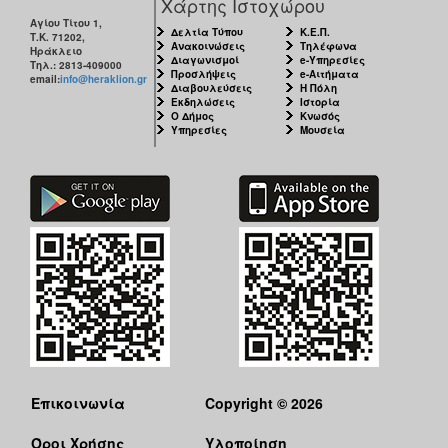
Χάρτης Ιστοχώρου
Αγίου Τίτου 1,
Δελτία Τύπου
Κ.Ε.Π.
Τ.Κ. 71202,
Ανακοινώσεις
Τηλέφωνα
Ηράκλειο
Διαγωνισμοί
e-Υπηρεσίες
Τηλ.: 2813-409000
Προσλήψεις
e-Αιτήματα
email:
info@heraklion.gr
Διαβουλεύσεις
Η Πόλη
Εκδηλώσεις
Ιστορία
Ο Δήμος
Κνωσός
Υπηρεσίες
Μουσεία
Επικοινωνία
Copyright © 2026
Όροι Χρήσης
Υλοποίηση