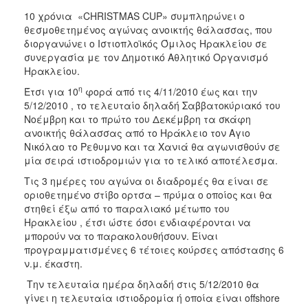
2018
10 χρόνια «CHRISTMAS CUP» συμπληρώνει ο
2017
θεσμοθετημένος αγώνας ανοικτής θάλασσας, που
2016
διοργανώνει ο Ιστιοπλοϊκός Όμιλος Ηρακλείου σε
συνεργασία με τον Δημοτικό Αθλητικό Οργανισμό
2015
Ηρακλείου.
2013
η
Έτσι για 10
φορά από τις 4/11/2010 έως και την
2012
5/12/2010 , το τελευταίο δηλαδή Σαββατοκύριακό του
Νοέμβρη και το πρώτο του Δεκέμβρη τα σκάφη
2011
ανοικτής θάλασσας από το Ηράκλειο τον Αγιο
2010
Νικόλαο το Ρεθυμνο και τα Χανιά θα αγωνισθούν σε
μία σειρά ιστιοδρομιών για το τελικό αποτέλεσμα.
2006
Τις 3 ημέρες του αγώνα οι διαδρομές θα είναι σε
οριοθετημένο στίβο ορτσα – πρύμα ο οποίος και θα
στηθεί έξω από το παραλιακό μέτωπο του
Ηρακλείου , έτσι ώστε όσοι ενδιαφέρονται να
Ο
μπορούν να το παρακολουθήσουν. Είναι
ΤΟΠΟΣ
προγραμματισμένες 6 τέτοιες κούρσες απόστασης 6
ΜΑΣ
ν.μ. έκαστη.
Την τελευταία ημέρα δηλαδή στις 5/12/2010 θα
ΠΟΛΙΤΙΣΜΟΣ
γίνει η τελευταία ιστιοδρομία ή οποία είναι offshore