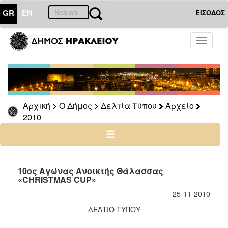
GR
EN
ΕΙΣΟΔΟΣ
Ο
Toggle
ΔΗΜΟΣ
navigati
Δελτία
Τύπου
Αρχείο
Αρχική
Ο Δήμος
Δελτία Τύπου
Αρχείο
2026
2010
2025
2024
2023
2022
10ος Αγώνας Ανοικτής Θάλασσας
«CHRISTMAS CUP»
2021
25-11-2010
2020
ΔΕΛΤΙΟ ΤΥΠΟΥ
2019