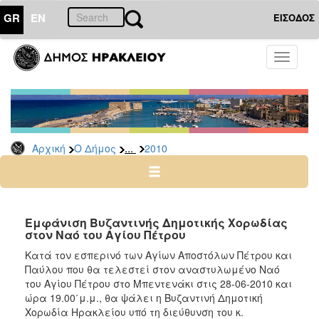
GR
EN
ΕΙΣΟΔΟΣ
Ο
Toggle
ΔΗΜΟΣ
navigati
Δελτία
Τύπου
Αρχείο
...
Αρχική
Ο Δήμος
2010
2026
2025
2024
2023
Εμφάνιση Βυζαντινής Δημοτικής Χορωδίας
στον Ναό του Αγίου Πέτρου
2022
Κατά τον εσπερινό των Αγίων Αποστόλων Πέτρου και
2021
Παύλου που θα τελεστεί στον αναστυλωμένο Ναό
2020
του Αγίου Πέτρου στο Μπεντενάκι στις 28-06-2010 και
ώρα 19.00΄μ.μ., θα ψάλει η Βυζαντινή Δημοτική
2019
Χορωδία Ηρακλείου υπό τη διεύθυνση του κ.