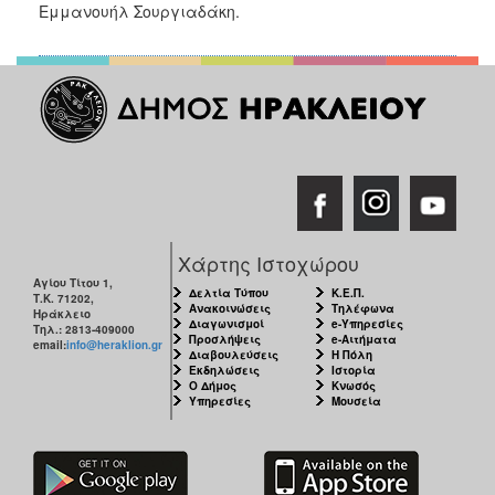
2018
Εμμανουήλ Σουργιαδάκη.
2017
2016
2015
2013
2012
2011
2010
Χάρτης Ιστοχώρου
2006
Αγίου Τίτου 1,
Δελτία Τύπου
Κ.Ε.Π.
Τ.Κ. 71202,
Ανακοινώσεις
Τηλέφωνα
Ηράκλειο
Διαγωνισμοί
e-Υπηρεσίες
Τηλ.: 2813-409000
Προσλήψεις
e-Αιτήματα
email:
info@heraklion.gr
Διαβουλεύσεις
Η Πόλη
Εκδηλώσεις
Ιστορία
Ο
Ο Δήμος
Κνωσός
ΤΟΠΟΣ
Υπηρεσίες
Μουσεία
ΜΑΣ
ΠΟΛΙΤΙΣΜΟΣ